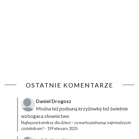
OSTATNIE KOMENTARZE
Daniel Drogosz
Można też podsuną
krzyżówkę
też świetnie
wzbogaca słownictwo
Najlepsze komiksy dla dzieci – co warto podsunąć najmłodszym
czytelnikom?
·
19 February 2025