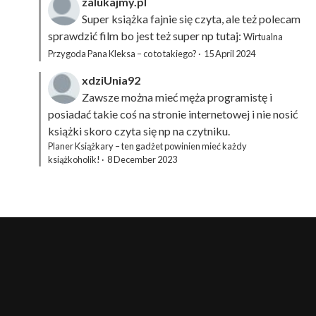
zalukajmy.pl
Super książka fajnie się czyta, ale też polecam
sprawdzić film bo jest też super np tutaj:
Wirtualna
Przygoda Pana Kleksa – co to takiego?
·
15 April 2024
xdziUnia92
Zawsze można mieć męża programistę i
posiadać takie coś na stronie internetowej i nie nosić
książki skoro czyta się np na czytniku.
Planer Książkary – ten gadżet powinien mieć każdy
książkoholik!
·
8 December 2023