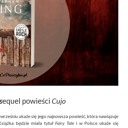
s
equel powieści
Cujo
wrześniu ukaże się jego najnowsza powieść, która nawiązuje
 Książka będzie miała tytuł
Fairy Tale
i w Polsce ukaże się