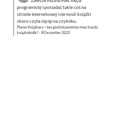
Zawsze można mieć męża
programistę i posiadać takie coś na
stronie internetowej i nie nosić książki
skoro czyta się np na czytniku.
Planer Książkary – ten gadżet powinien mieć każdy
książkoholik!
·
8 December 2023