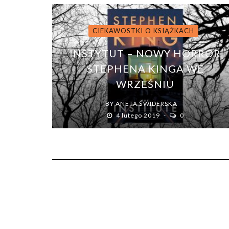
CIEKAWOSTKI O KSIĄŻKACH
INSTYTUT – NOWY HORROR
STEPHENA KINGA WE
WRZEŚNIU
BY
ANETA ŚWIDERSKA
4 lutego 2019
0