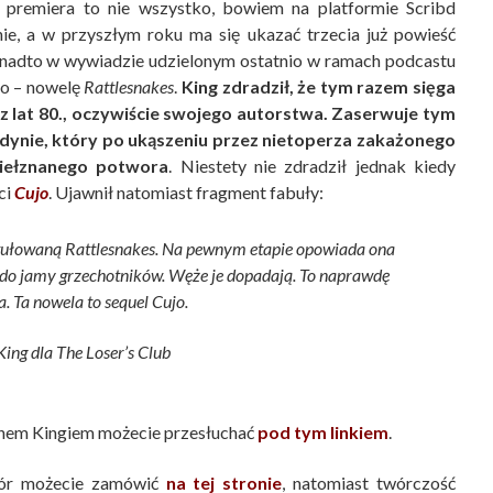
premiera to nie wszystko, bowiem na platformie Scribd
ie, a w przyszłym roku ma się ukazać trzecia już powieść
onadto w wywiadzie udzielonym ostatnio w ramach podcastu
ło – nowelę
Rattlesnakes
.
King zdradził, że tym razem sięga
z lat 80., oczywiście swojego autorstwa. Zaserwuje tym
dynie, który po ukąszeniu przez nietoperza zakażonego
okiełznanego potwora
. Niestety nie zdradził jednak kiedy
ci
Cujo
. Ujawnił natomiast fragment fabuły:
ytułowaną Rattlesnakes. Na pewnym etapie opowiada ona
ą do jamy grzechotników. Węże je dopadają. To naprawdę
a. Ta nowela to sequel Cujo.
King dla The Loser’s Club
enem Kingiem możecie przesłuchać
pod tym linkiem
.
zór możecie zamówić
na tej stronie
, natomiast twórczość