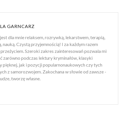
LA GARNCARZ
jest dla mnie relaksem, rozrywką, lekarstwem, terapią,
ą, nauką. Czystą przyjemnością! I za każdym razem
przeżyciem. Szeroki zakres zainteresowań pozwala mi
ść zarówno podczas lektury kryminałów, klasyki
ry pięknej, jak i pozycji popularnonaukowych czy tych
ych z samorozwojem. Zakochana w słowie od zawsze -
udze, tworzę własne.