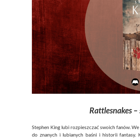
Rattlesnakes – 
Stephen King lubi rozpieszczać swoich fanów. We 
do znanych i lubianych baśni i historii fantasy.