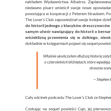
nakładem Wydawnictwa Albatros. Zaplanowana 
niedawno pisarz umieścił swoje nowe opowiadan
powstająca w kooperacji z Peterem Straubem. P
The Loser’s Club zapowiedział swoje kolejne dzie
do historii jednego z klasyków dreszczowców 
samym utwór nawiązujący do historii o bernar
wścieklizną przemienia się w dzikiego, nie
dokładnie w księgarniach pojawi się sequel powieś
Właśnie ukończyłem dłuższą historię zat
o czteroletnich bliźniętach, które wpadaj
straszna scen
~ Stephen 
Cały odcinek podcastu The Loser’s Club ze Steph
Czekając na sequel powieści
Cujo
, jej pierwow