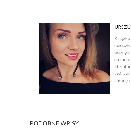
URSZU
Książka 
ucieczk
ważnym 
na rado
literatu
związan
chłonę c
PODOBNE WPISY