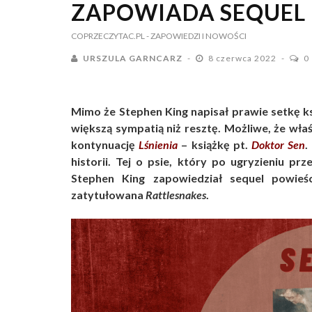
ZAPOWIADA SEQUEL 
COPRZECZYTAC.PL
- ZAPOWIEDZI I NOWOŚCI
URSZULA GARNCARZ
8 czerwca 2022
0
Mimo że Stephen King napisał prawie setkę ksi
większą sympatią niż resztę. Możliwe, że wła
kontynuację
Lśnienia
– książkę pt.
Doktor Sen
.
historii. Tej o psie, który po ugryzieniu pr
Stephen King zapowiedział sequel powie
zatytułowana
Rattlesnakes
.