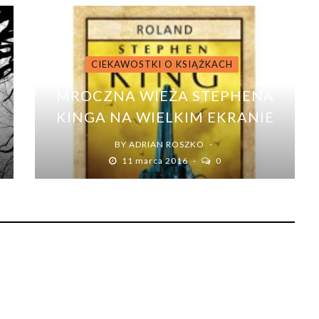
CIEKAWOSTKI O KSIĄŻKACH
MROCZNA WIEŻA STEPHENA
KINGA NA WIELKIM EKRANIE
BY
ADRIAN ROSZKO
11 marca 2016
0