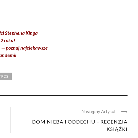
ści Stephena Kinga
22 roku!
a — poznaj najciekawsze
pandemii
TROS
Następny Artykul
DOM NIEBA I ODDECHU – RECENZJA
KSIĄŻKI