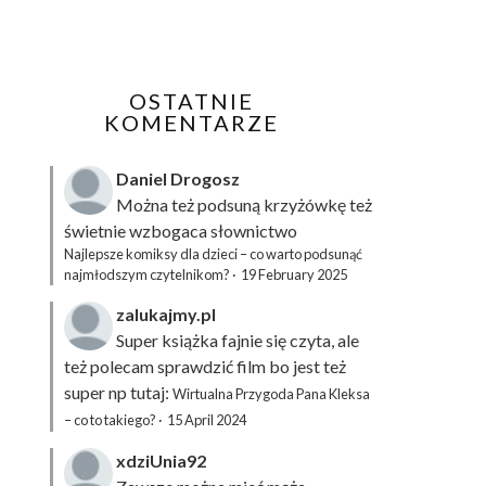
OSTATNIE
KOMENTARZE
Daniel Drogosz
Można też podsuną
krzyżówkę
też
świetnie wzbogaca słownictwo
Najlepsze komiksy dla dzieci – co warto podsunąć
najmłodszym czytelnikom?
·
19 February 2025
zalukajmy.pl
Super książka fajnie się czyta, ale
też polecam sprawdzić film bo jest też
super np tutaj:
Wirtualna Przygoda Pana Kleksa
– co to takiego?
·
15 April 2024
xdziUnia92