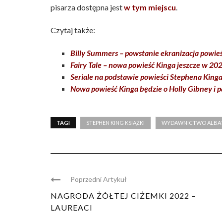
pisarza dostępna jest
w tym miejscu
.
Czytaj także:
Billy Summers – powstanie ekranizacja powie
Fairy Tale – nowa powieść Kinga jeszcze w 20
Seriale na podstawie powieści Stephena King
Nowa powieść Kinga będzie o Holly Gibney i 
TAGI
STEPHEN KING KSIĄŻKI
WYDAWNICTWO ALBA
Poprzedni Artykuł
NAGRODA ŻÓŁTEJ CIŻEMKI 2022 –
LAUREACI