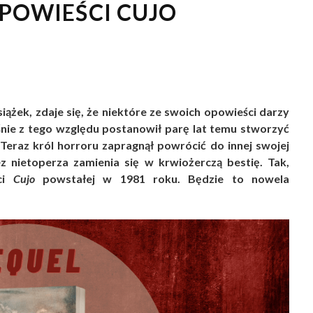
POWIEŚCI CUJO
ążek, zdaje się, że niektóre ze swoich opowieści darzy
śnie z tego względu postanowił parę lat temu stworzyć
 Teraz król horroru zapragnął powrócić do innej swojej
zez nietoperza zamienia się w krwiożerczą bestię. Tak,
ści
Cujo
powstałej w 1981 roku. Będzie to nowela