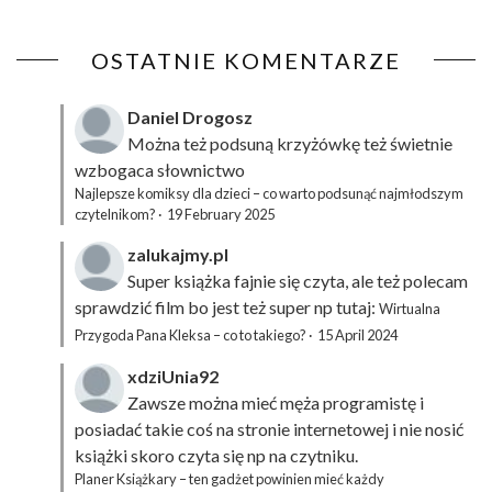
OSTATNIE KOMENTARZE
Daniel Drogosz
Można też podsuną
krzyżówkę
też świetnie
wzbogaca słownictwo
Najlepsze komiksy dla dzieci – co warto podsunąć najmłodszym
czytelnikom?
·
19 February 2025
zalukajmy.pl
Super książka fajnie się czyta, ale też polecam
sprawdzić film bo jest też super np tutaj:
Wirtualna
Przygoda Pana Kleksa – co to takiego?
·
15 April 2024
xdziUnia92
Zawsze można mieć męża programistę i
posiadać takie coś na stronie internetowej i nie nosić
książki skoro czyta się np na czytniku.
Planer Książkary – ten gadżet powinien mieć każdy