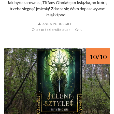
Jak być czarownicą Tiffany Obolałej to książka, po którą
trzeba sięgnąć jesienią! Zdarza się Wam dopasowywać
książki pod ...
ANNA PODURGIEL
28 października 2024
0
10/10