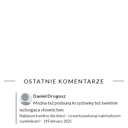
OSTATNIE KOMENTARZE
Daniel Drogosz
Można też podsuną
krzyżówkę
też świetnie
wzbogaca słownictwo
Najlepsze komiksy dla dzieci – co warto podsunąć najmłodszym
czytelnikom?
·
19 February 2025