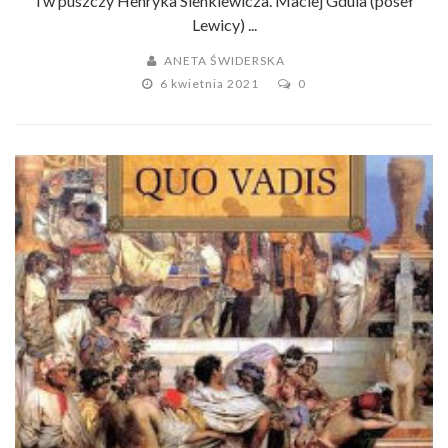
i w puszczy Henryka Sienkiewicza. Maciej Gdula (poseł
Lewicy) ...
ANETA ŚWIDERSKA
6 kwietnia 2021
0