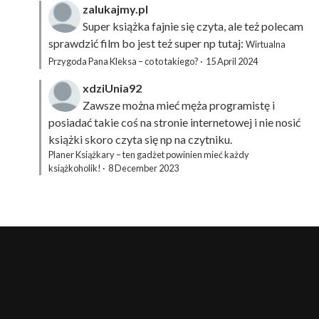
zalukajmy.pl
Super książka fajnie się czyta, ale też polecam
sprawdzić film bo jest też super np tutaj:
Wirtualna
Przygoda Pana Kleksa – co to takiego?
·
15 April 2024
xdziUnia92
Zawsze można mieć męża programistę i
posiadać takie coś na stronie internetowej i nie nosić
książki skoro czyta się np na czytniku.
Planer Książkary – ten gadżet powinien mieć każdy
książkoholik!
·
8 December 2023