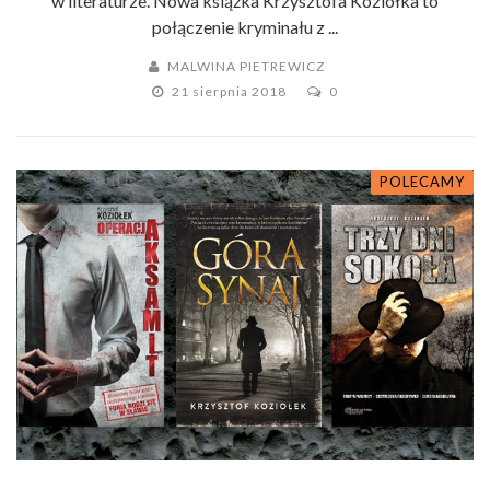
w literaturze. Nowa książka Krzysztofa Koziołka to
połączenie kryminału z ...
MALWINA PIETREWICZ
21 sierpnia 2018
0
POLECAMY