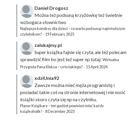
Daniel Drogosz
Można też podsuną
krzyżówkę
też świetnie
wzbogaca słownictwo
Najlepsze komiksy dla dzieci – co warto podsunąć najmłodszym
czytelnikom?
·
19 February 2025
zalukajmy.pl
Super książka fajnie się czyta, ale też polecam
sprawdzić film bo jest też super np tutaj:
Wirtualna
Przygoda Pana Kleksa – co to takiego?
·
15 April 2024
xdziUnia92
Zawsze można mieć męża programistę i
posiadać takie coś na stronie internetowej i nie nosić
książki skoro czyta się np na czytniku.
Planer Książkary – ten gadżet powinien mieć każdy
książkoholik!
·
8 December 2023