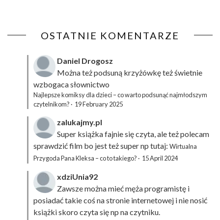
OSTATNIE KOMENTARZE
Daniel Drogosz
Można też podsuną
krzyżówkę
też świetnie
wzbogaca słownictwo
Najlepsze komiksy dla dzieci – co warto podsunąć najmłodszym
czytelnikom?
·
19 February 2025
zalukajmy.pl
Super książka fajnie się czyta, ale też polecam
sprawdzić film bo jest też super np tutaj:
Wirtualna
Przygoda Pana Kleksa – co to takiego?
·
15 April 2024
xdziUnia92
Zawsze można mieć męża programistę i
posiadać takie coś na stronie internetowej i nie nosić
książki skoro czyta się np na czytniku.