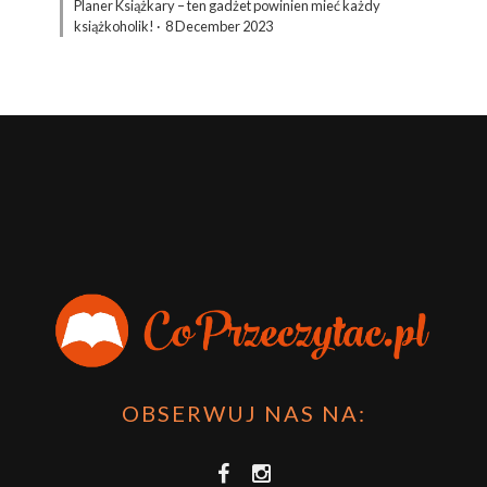
Planer Książkary – ten gadżet powinien mieć każdy
książkoholik!
·
8 December 2023
OBSERWUJ NAS NA: