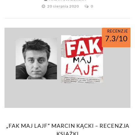
20 sierpnia 2020
0
RECENZJE
7.3/10
„FAK MAJ LAJF” MARCIN KĄCKI – RECENZJA
KSIĄŻKI