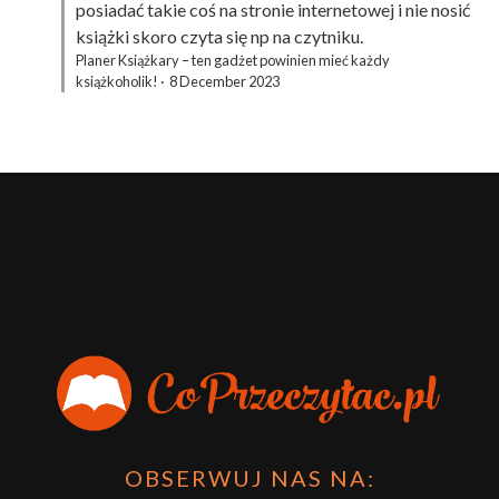
posiadać takie coś na stronie internetowej i nie nosić
książki skoro czyta się np na czytniku.
Planer Książkary – ten gadżet powinien mieć każdy
książkoholik!
·
8 December 2023
OBSERWUJ NAS NA: