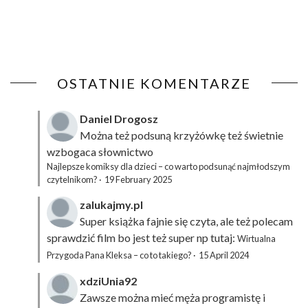
OSTATNIE KOMENTARZE
Daniel Drogosz
Można też podsuną
krzyżówkę
też świetnie
wzbogaca słownictwo
Najlepsze komiksy dla dzieci – co warto podsunąć najmłodszym
czytelnikom?
·
19 February 2025
zalukajmy.pl
Super książka fajnie się czyta, ale też polecam
sprawdzić film bo jest też super np tutaj:
Wirtualna
Przygoda Pana Kleksa – co to takiego?
·
15 April 2024
xdziUnia92
Zawsze można mieć męża programistę i