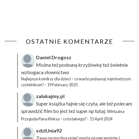
OSTATNIE KOMENTARZE
Daniel Drogosz
Można też podsuną
krzyżówkę
też świetnie
wzbogaca słownictwo
Najlepsze komiksy dla dzieci – co warto podsunąć najmłodszym
czytelnikom?
·
19 February 2025
zalukajmy.pl
Super książka fajnie się czyta, ale też polecam
sprawdzić film bo jest też super np tutaj:
Wirtualna
Przygoda Pana Kleksa – co to takiego?
·
15 April 2024
xdziUnia92
Zawsze można mieć męża programistę i