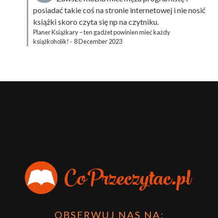
posiadać takie coś na stronie internetowej i nie nosić
książki skoro czyta się np na czytniku.
Planer Książkary – ten gadżet powinien mieć każdy
książkoholik!
·
8 December 2023
OBSERWUJ NAS NA: