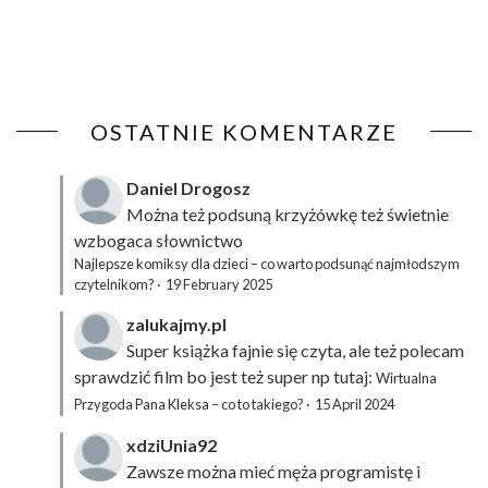
OSTATNIE KOMENTARZE
Daniel Drogosz
Można też podsuną
krzyżówkę
też świetnie
wzbogaca słownictwo
Najlepsze komiksy dla dzieci – co warto podsunąć najmłodszym
czytelnikom?
·
19 February 2025
zalukajmy.pl
Super książka fajnie się czyta, ale też polecam
sprawdzić film bo jest też super np tutaj:
Wirtualna
Przygoda Pana Kleksa – co to takiego?
·
15 April 2024
xdziUnia92
Zawsze można mieć męża programistę i