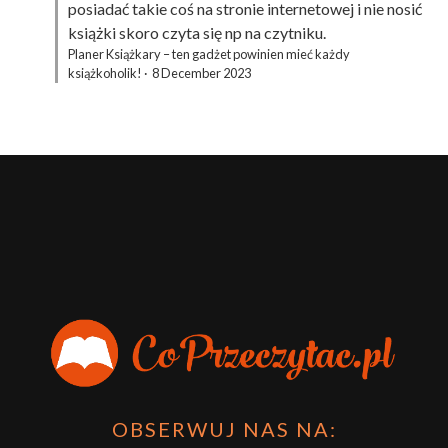
posiadać takie coś na stronie internetowej i nie nosić
książki skoro czyta się np na czytniku.
Planer Książkary – ten gadżet powinien mieć każdy
książkoholik!
·
8 December 2023
OBSERWUJ NAS NA: