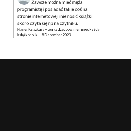
Zawsze można mieć męża
programistę i posiadać takie coś na
stronie internetowej i nie nosić książki
skoro czyta się np na czytniku.
Planer Książkary – ten gadżet powinien mieć każdy
książkoholik!
·
8 December 2023