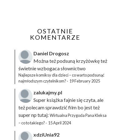
OSTATNIE
KOMENTARZE
Daniel Drogosz
Można też podsuną
krzyżówkę
też
świetnie wzbogaca słownictwo
Najlepsze komiksy dla dzieci – co warto podsunąć
najmłodszym czytelnikom?
·
19 February 2025
zalukajmy.pl
Super książka fajnie się czyta, ale
też polecam sprawdzić film bo jest też
super np tutaj:
Wirtualna Przygoda Pana Kleksa
– co to takiego?
·
15 April 2024
xdziUnia92