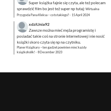
Super książka fajnie się czyta, ale też polecam
sprawdzić film bo jest też super np tutaj:
Wirtualna
Przygoda Pana Kleksa – co to takiego?
·
15 April 2024
xdziUnia92
Zawsze można mieć męża programistę i
posiadać takie coś na stronie internetowej i nie nosić
książki skoro czyta się np na czytniku.
Planer Książkary – ten gadżet powinien mieć każdy
książkoholik!
·
8 December 2023