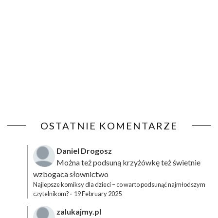
OSTATNIE KOMENTARZE
Daniel Drogosz
Można też podsuną
krzyżówkę
też świetnie
wzbogaca słownictwo
Najlepsze komiksy dla dzieci – co warto podsunąć najmłodszym
czytelnikom?
·
19 February 2025
zalukajmy.pl