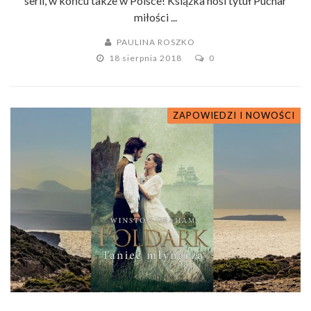
serii, w końcu także w Polsce! Książka nosi tytuł Puchar
miłości ...
PAULINA ROSZKO
18 sierpnia 2018
0
ZAPOWIEDZI I NOWOŚCI