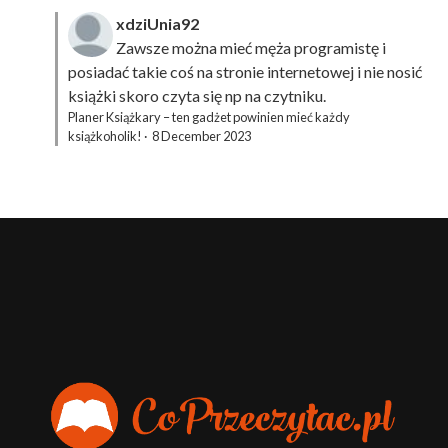
xdziUnia92
Zawsze można mieć męża programistę i
posiadać takie coś na stronie internetowej i nie nosić
książki skoro czyta się np na czytniku.
Planer Książkary – ten gadżet powinien mieć każdy
książkoholik!
·
8 December 2023