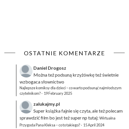
OSTATNIE KOMENTARZE
Daniel Drogosz
Można też podsuną
krzyżówkę
też świetnie
wzbogaca słownictwo
Najlepsze komiksy dla dzieci – co warto podsunąć najmłodszym
czytelnikom?
·
19 February 2025
zalukajmy.pl
Super książka fajnie się czyta, ale też polecam
sprawdzić film bo jest też super np tutaj:
Wirtualna
Przygoda Pana Kleksa – co to takiego?
·
15 April 2024