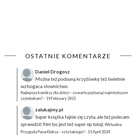
OSTATNIE KOMENTARZE
Daniel Drogosz
Można też podsuną
krzyżówkę
też świetnie
wzbogaca słownictwo
Najlepsze komiksy dla dzieci – co warto podsunąć najmłodszym
czytelnikom?
·
19 February 2025
zalukajmy.pl
Super książka fajnie się czyta, ale też polecam
sprawdzić film bo jest też super np tutaj:
Wirtualna
Przygoda Pana Kleksa – co to takiego?
·
15 April 2024