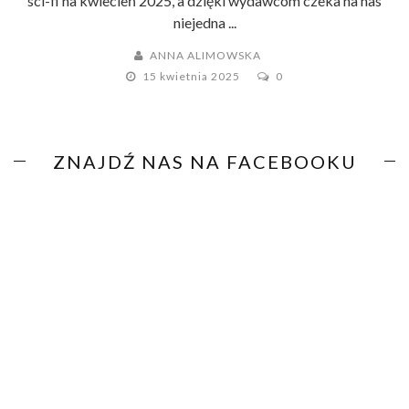
sci-fi na kwiecień 2025, a dzięki wydawcom czeka na nas
niejedna ...
ANNA ALIMOWSKA
15 kwietnia 2025
0
ZNAJDŹ NAS NA FACEBOOKU