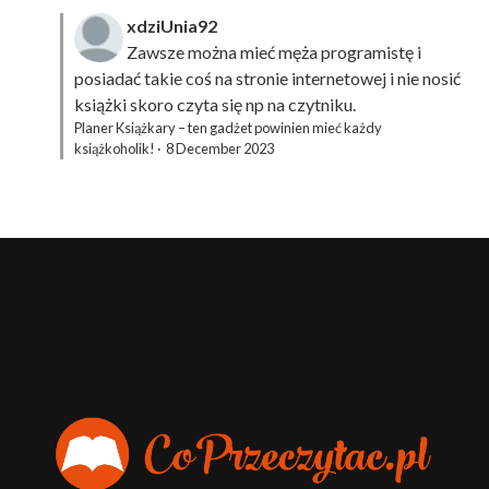
xdziUnia92
Zawsze można mieć męża programistę i
posiadać takie coś na stronie internetowej i nie nosić
książki skoro czyta się np na czytniku.
Planer Książkary – ten gadżet powinien mieć każdy
książkoholik!
·
8 December 2023