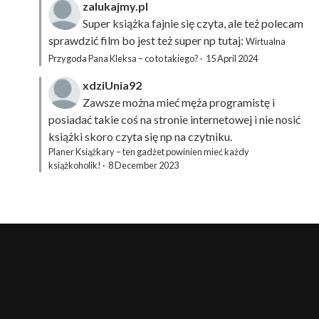
zalukajmy.pl
Super książka fajnie się czyta, ale też polecam
sprawdzić film bo jest też super np tutaj:
Wirtualna
Przygoda Pana Kleksa – co to takiego?
·
15 April 2024
xdziUnia92
Zawsze można mieć męża programistę i
posiadać takie coś na stronie internetowej i nie nosić
książki skoro czyta się np na czytniku.
Planer Książkary – ten gadżet powinien mieć każdy
książkoholik!
·
8 December 2023