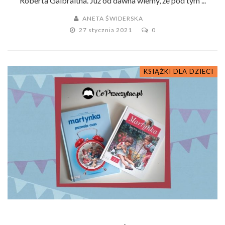
Roberta Galbraitha. Już od dawna wiemy, że pod tym ...
ANETA ŚWIDERSKA
27 stycznia 2021
0
KSIĄŻKI DLA DZIECI