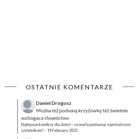
OSTATNIE KOMENTARZE
Daniel Drogosz
Można też podsuną
krzyżówkę
też świetnie
wzbogaca słownictwo
Najlepsze komiksy dla dzieci – co warto podsunąć najmłodszym
czytelnikom?
·
19 February 2025