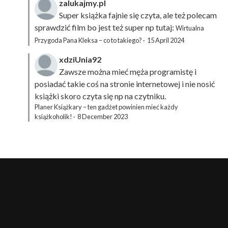
zalukajmy.pl
Super książka fajnie się czyta, ale też polecam
sprawdzić film bo jest też super np tutaj:
Wirtualna
Przygoda Pana Kleksa – co to takiego?
·
15 April 2024
xdziUnia92
Zawsze można mieć męża programistę i
posiadać takie coś na stronie internetowej i nie nosić
książki skoro czyta się np na czytniku.
Planer Książkary – ten gadżet powinien mieć każdy
książkoholik!
·
8 December 2023