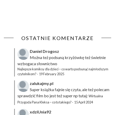
OSTATNIE KOMENTARZE
Daniel Drogosz
Można też podsuną
krzyżówkę
też świetnie
wzbogaca słownictwo
Najlepsze komiksy dla dzieci – co warto podsunąć najmłodszym
czytelnikom?
·
19 February 2025
zalukajmy.pl
Super książka fajnie się czyta, ale też polecam
sprawdzić film bo jest też super np tutaj:
Wirtualna
Przygoda Pana Kleksa – co to takiego?
·
15 April 2024
xdziUnia92