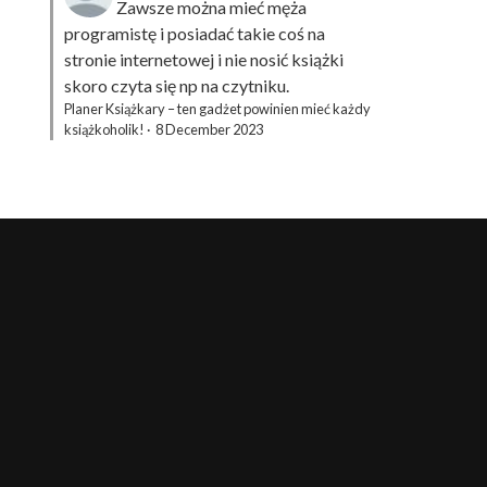
Zawsze można mieć męża
programistę i posiadać takie coś na
stronie internetowej i nie nosić książki
skoro czyta się np na czytniku.
Planer Książkary – ten gadżet powinien mieć każdy
książkoholik!
·
8 December 2023