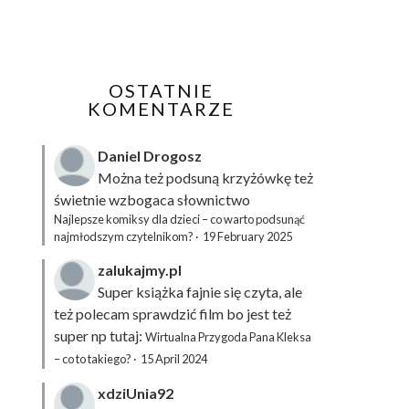
OSTATNIE
KOMENTARZE
Daniel Drogosz
Można też podsuną
krzyżówkę
też
świetnie wzbogaca słownictwo
Najlepsze komiksy dla dzieci – co warto podsunąć
najmłodszym czytelnikom?
·
19 February 2025
zalukajmy.pl
Super książka fajnie się czyta, ale
też polecam sprawdzić film bo jest też
super np tutaj:
Wirtualna Przygoda Pana Kleksa
– co to takiego?
·
15 April 2024
xdziUnia92