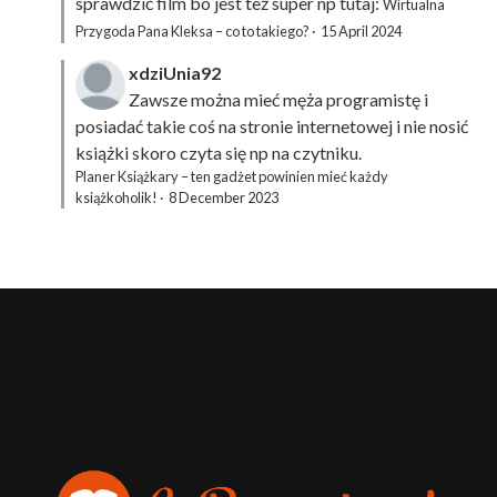
sprawdzić film bo jest też super np tutaj:
Wirtualna
Przygoda Pana Kleksa – co to takiego?
·
15 April 2024
xdziUnia92
Zawsze można mieć męża programistę i
posiadać takie coś na stronie internetowej i nie nosić
książki skoro czyta się np na czytniku.
Planer Książkary – ten gadżet powinien mieć każdy
książkoholik!
·
8 December 2023