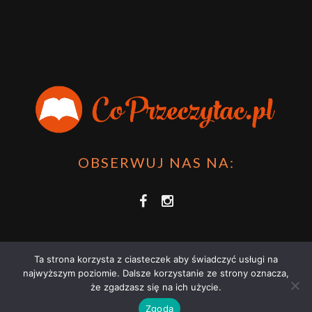
OBSERWUJ NAS NA:
Ta strona korzysta z ciasteczek aby świadczyć usługi na
najwyższym poziomie. Dalsze korzystanie ze strony oznacza,
że zgadzasz się na ich użycie.
COPRZECZYTAĆ.PL 2021 | STRONA WYKORZYSTUJE PLIKI COOKIES |
Zgoda
ZAPOZNAJ SIĘ Z
POLITYKĄ PRYWATNOŚCI