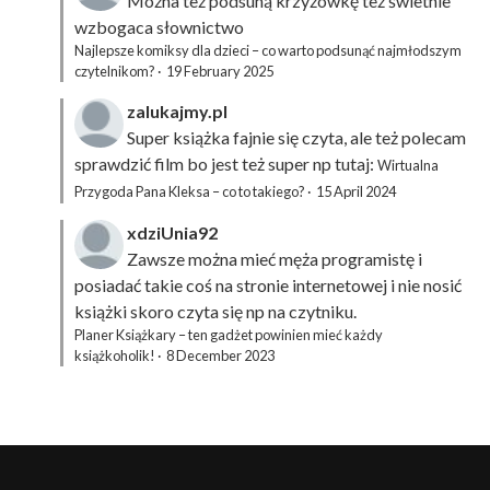
Można też podsuną
krzyżówkę
też świetnie
wzbogaca słownictwo
Najlepsze komiksy dla dzieci – co warto podsunąć najmłodszym
czytelnikom?
·
19 February 2025
zalukajmy.pl
Super książka fajnie się czyta, ale też polecam
sprawdzić film bo jest też super np tutaj:
Wirtualna
Przygoda Pana Kleksa – co to takiego?
·
15 April 2024
xdziUnia92
Zawsze można mieć męża programistę i
posiadać takie coś na stronie internetowej i nie nosić
książki skoro czyta się np na czytniku.
Planer Książkary – ten gadżet powinien mieć każdy
książkoholik!
·
8 December 2023