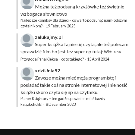
Można też podsuną
krzyżówkę
też świetnie
wzbogaca słownictwo
Najlepsze komiksy dla dzieci – co warto podsunąć najmłodszym
czytelnikom?
·
19 February 2025
zalukajmy.pl
Super książka fajnie się czyta, ale też polecam
sprawdzić film bo jest też super np tutaj:
Wirtualna
Przygoda Pana Kleksa – co to takiego?
·
15 April 2024
xdziUnia92
Zawsze można mieć męża programistę i
posiadać takie coś na stronie internetowej i nie nosić
książki skoro czyta się np na czytniku.
Planer Książkary – ten gadżet powinien mieć każdy
książkoholik!
·
8 December 2023