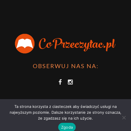
Przygoda Pana Kleksa – co to takiego?
·
15 April 2024
xdziUnia92
Zawsze można mieć męża programistę i
posiadać takie coś na stronie internetowej i nie nosić
książki skoro czyta się np na czytniku.
Planer Książkary – ten gadżet powinien mieć każdy
książkoholik!
·
8 December 2023
OBSERWUJ NAS NA:
Ta strona korzysta z ciasteczek aby świadczyć usługi na
najwyższym poziomie. Dalsze korzystanie ze strony oznacza,
że zgadzasz się na ich użycie.
COPRZECZYTAĆ.PL 2021 | STRONA WYKORZYSTUJE PLIKI COOKIES |
Zgoda
ZAPOZNAJ SIĘ Z
POLITYKĄ PRYWATNOŚCI