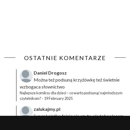
OSTATNIE KOMENTARZE
Daniel Drogosz
Można też podsuną
krzyżówkę
też świetnie
wzbogaca słownictwo
Najlepsze komiksy dla dzieci – co warto podsunąć najmłodszym
czytelnikom?
·
19 February 2025
zalukajmy.pl
Super książka fajnie się czyta, ale też polecam
sprawdzić film bo jest też super np tutaj:
Wirtualna