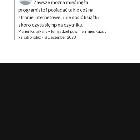
Zawsze można mieć męża
programistę i posiadać takie coś na
stronie internetowej i nie nosić książki
skoro czyta się np na czytniku.
Planer Książkary – ten gadżet powinien mieć każdy
książkoholik!
·
8 December 2023