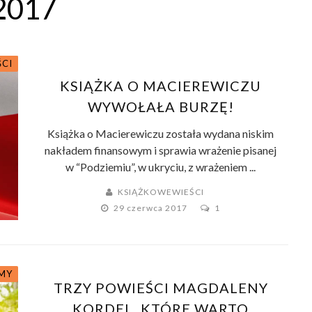
2017
ŚCI
KSIĄŻKA O MACIEREWICZU
WYWOŁAŁA BURZĘ!
Książka o Macierewiczu została wydana niskim
nakładem finansowym i sprawia wrażenie pisanej
w “Podziemiu”, w ukryciu, z wrażeniem ...
KSIĄŻKOWEWIEŚCI
29 czerwca 2017
1
MY
TRZY POWIEŚCI MAGDALENY
KORDEL, KTÓRE WARTO