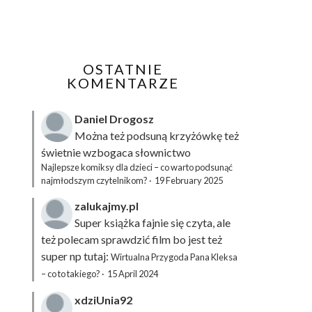
OSTATNIE
KOMENTARZE
Daniel Drogosz
Można też podsuną
krzyżówkę
też
świetnie wzbogaca słownictwo
Najlepsze komiksy dla dzieci – co warto podsunąć
najmłodszym czytelnikom?
·
19 February 2025
zalukajmy.pl
Super książka fajnie się czyta, ale
też polecam sprawdzić film bo jest też
super np tutaj:
Wirtualna Przygoda Pana Kleksa
– co to takiego?
·
15 April 2024
xdziUnia92