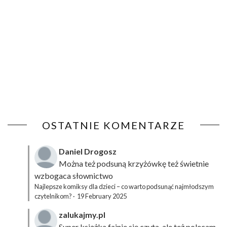
OSTATNIE KOMENTARZE
Daniel Drogosz
Można też podsuną
krzyżówkę
też świetnie
wzbogaca słownictwo
Najlepsze komiksy dla dzieci – co warto podsunąć najmłodszym
czytelnikom?
·
19 February 2025
zalukajmy.pl
Super książka fajnie się czyta, ale też polecam