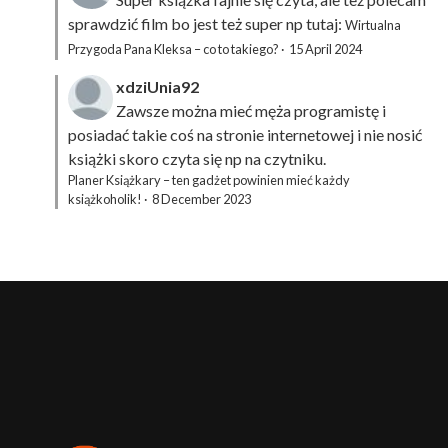
sprawdzić film bo jest też super np tutaj:
Wirtualna
Przygoda Pana Kleksa – co to takiego?
·
15 April 2024
xdziUnia92
Zawsze można mieć męża programistę i
posiadać takie coś na stronie internetowej i nie nosić
książki skoro czyta się np na czytniku.
Planer Książkary – ten gadżet powinien mieć każdy
książkoholik!
·
8 December 2023