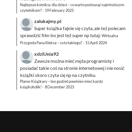
Najlepsze komiksy dla dzieci – co warto podsunąć najmłodszym
czytelnikom?
·
19 February 2025
zalukajmy.pl
Super książka fajnie się czyta, ale też polecam
sprawdzić film bo jest też super np tutaj:
Wirtualna
Przygoda Pana Kleksa – co to takiego?
·
15 April 2024
xdziUnia92
Zawsze można mieć męża programistę i
posiadać takie coś na stronie internetowej i nie nosić
książki skoro czyta się np na czytniku.
Planer Książkary – ten gadżet powinien mieć każdy
książkoholik!
·
8 December 2023