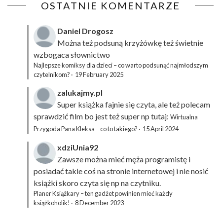
OSTATNIE KOMENTARZE
Daniel Drogosz
Można też podsuną
krzyżówkę
też świetnie
wzbogaca słownictwo
Najlepsze komiksy dla dzieci – co warto podsunąć najmłodszym
czytelnikom?
·
19 February 2025
zalukajmy.pl
Super książka fajnie się czyta, ale też polecam
sprawdzić film bo jest też super np tutaj:
Wirtualna
Przygoda Pana Kleksa – co to takiego?
·
15 April 2024
xdziUnia92
Zawsze można mieć męża programistę i
posiadać takie coś na stronie internetowej i nie nosić
książki skoro czyta się np na czytniku.
Planer Książkary – ten gadżet powinien mieć każdy
książkoholik!
·
8 December 2023