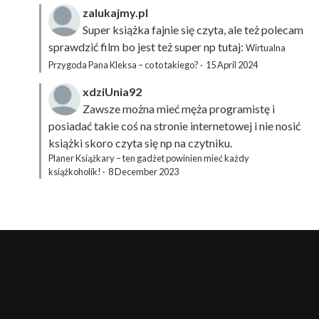
zalukajmy.pl
Super książka fajnie się czyta, ale też polecam
sprawdzić film bo jest też super np tutaj:
Wirtualna
Przygoda Pana Kleksa – co to takiego?
·
15 April 2024
xdziUnia92
Zawsze można mieć męża programistę i
posiadać takie coś na stronie internetowej i nie nosić
książki skoro czyta się np na czytniku.
Planer Książkary – ten gadżet powinien mieć każdy
książkoholik!
·
8 December 2023