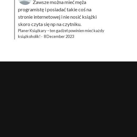
Zawsze można mieć męża
programistę i posiadać takie coś na
stronie internetowej i nie nosić książki
skoro czyta się np na czytniku.
Planer Książkary – ten gadżet powinien mieć każdy
książkoholik!
·
8 December 2023