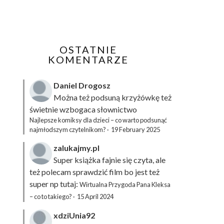
OSTATNIE
KOMENTARZE
Daniel Drogosz
Można też podsuną
krzyżówkę
też
świetnie wzbogaca słownictwo
Najlepsze komiksy dla dzieci – co warto podsunąć
najmłodszym czytelnikom?
·
19 February 2025
zalukajmy.pl
Super książka fajnie się czyta, ale
też polecam sprawdzić film bo jest też
super np tutaj:
Wirtualna Przygoda Pana Kleksa
– co to takiego?
·
15 April 2024
xdziUnia92