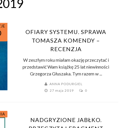
2019
ZJE
OFIARY SYSTEMU. SPRAWA
0
TOMASZA KOMENDY –
RECENZJA
W zeszłym roku miałam okazję przeczytać i
przedstawić Wam książkę 25 lat niewinności
Grzegorza Głuszaka. Tym razem w ...
ANNA PODURGIEL
27 maja 2019
0
NIA
NADGRYZIONE JABŁKO.