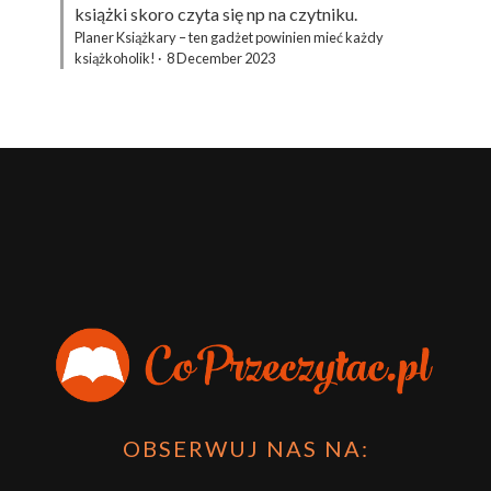
książki skoro czyta się np na czytniku.
Planer Książkary – ten gadżet powinien mieć każdy
książkoholik!
·
8 December 2023
OBSERWUJ NAS NA: