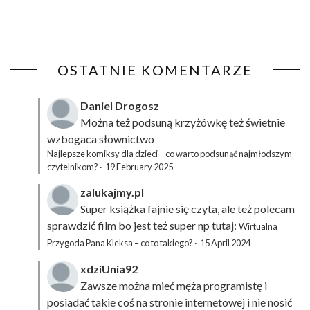
OSTATNIE KOMENTARZE
Daniel Drogosz
Można też podsuną
krzyżówkę
też świetnie
wzbogaca słownictwo
Najlepsze komiksy dla dzieci – co warto podsunąć najmłodszym
czytelnikom?
·
19 February 2025
zalukajmy.pl
Super książka fajnie się czyta, ale też polecam
sprawdzić film bo jest też super np tutaj:
Wirtualna
Przygoda Pana Kleksa – co to takiego?
·
15 April 2024
xdziUnia92
Zawsze można mieć męża programistę i
posiadać takie coś na stronie internetowej i nie nosić