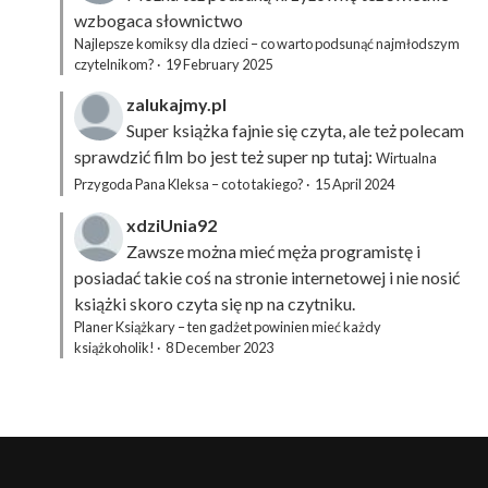
wzbogaca słownictwo
Najlepsze komiksy dla dzieci – co warto podsunąć najmłodszym
czytelnikom?
·
19 February 2025
zalukajmy.pl
Super książka fajnie się czyta, ale też polecam
sprawdzić film bo jest też super np tutaj:
Wirtualna
Przygoda Pana Kleksa – co to takiego?
·
15 April 2024
xdziUnia92
Zawsze można mieć męża programistę i
posiadać takie coś na stronie internetowej i nie nosić
książki skoro czyta się np na czytniku.
Planer Książkary – ten gadżet powinien mieć każdy
książkoholik!
·
8 December 2023