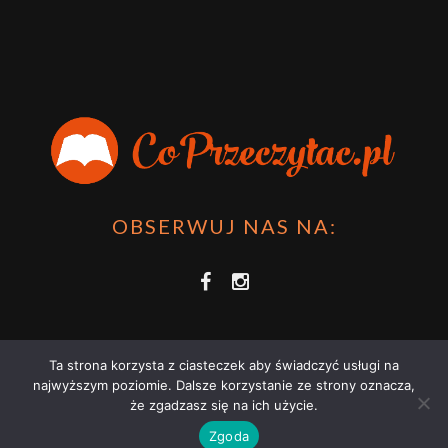
OBSERWUJ NAS NA:
Ta strona korzysta z ciasteczek aby świadczyć usługi na
najwyższym poziomie. Dalsze korzystanie ze strony oznacza,
że zgadzasz się na ich użycie.
COPRZECZYTAĆ.PL 2021 | STRONA WYKORZYSTUJE PLIKI COOKIES |
Zgoda
ZAPOZNAJ SIĘ Z
POLITYKĄ PRYWATNOŚCI