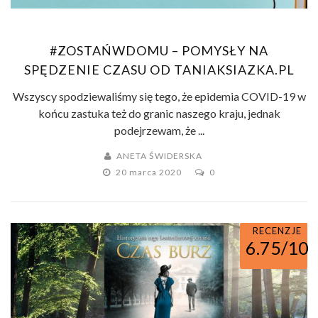
#ZOSTAŃWDOMU – POMYSŁY NA
SPĘDZENIE CZASU OD TANIAKSIAZKA.PL
Wszyscy spodziewaliśmy się tego, że epidemia COVID-19 w
końcu zastuka też do granic naszego kraju, jednak
podejrzewam, że ...
ANETA ŚWIDERSKA
20 marca 2020
0
RECENZJE
6.75/10