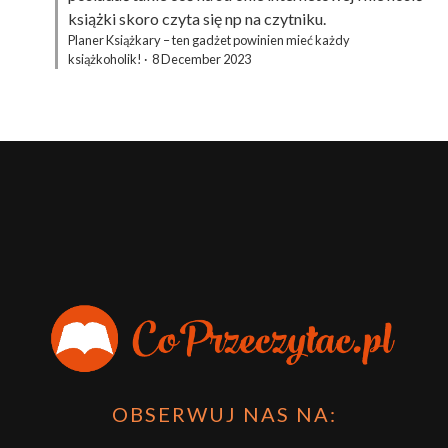
książki skoro czyta się np na czytniku.
Planer Książkary – ten gadżet powinien mieć każdy
książkoholik!
·
8 December 2023
OBSERWUJ NAS NA: