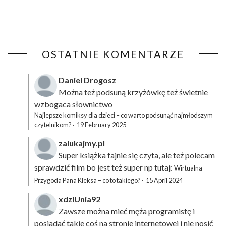
OSTATNIE KOMENTARZE
Daniel Drogosz
Można też podsuną
krzyżówkę
też świetnie
wzbogaca słownictwo
Najlepsze komiksy dla dzieci – co warto podsunąć najmłodszym
czytelnikom?
·
19 February 2025
zalukajmy.pl
Super książka fajnie się czyta, ale też polecam
sprawdzić film bo jest też super np tutaj:
Wirtualna
Przygoda Pana Kleksa – co to takiego?
·
15 April 2024
xdziUnia92
Zawsze można mieć męża programistę i
posiadać takie coś na stronie internetowej i nie nosić