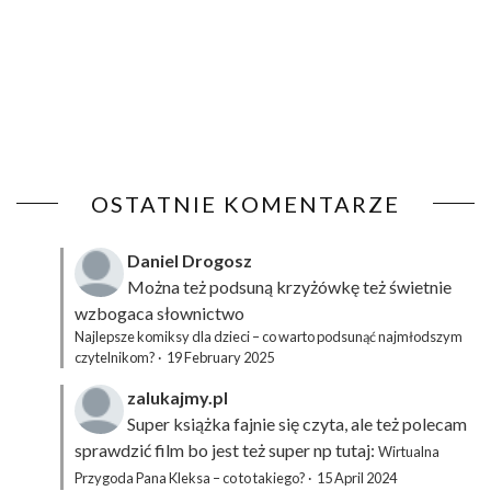
OSTATNIE KOMENTARZE
Daniel Drogosz
Można też podsuną
krzyżówkę
też świetnie
wzbogaca słownictwo
Najlepsze komiksy dla dzieci – co warto podsunąć najmłodszym
czytelnikom?
·
19 February 2025
zalukajmy.pl
Super książka fajnie się czyta, ale też polecam
sprawdzić film bo jest też super np tutaj:
Wirtualna
Przygoda Pana Kleksa – co to takiego?
·
15 April 2024