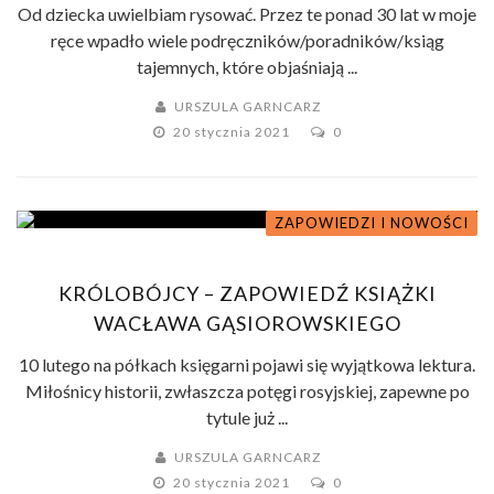
Od dziecka uwielbiam rysować. Przez te ponad 30 lat w moje
ręce wpadło wiele podręczników/poradników/ksiąg
tajemnych, które objaśniają ...
URSZULA GARNCARZ
20 stycznia 2021
0
ZAPOWIEDZI I NOWOŚCI
KRÓLOBÓJCY – ZAPOWIEDŹ KSIĄŻKI
WACŁAWA GĄSIOROWSKIEGO
10 lutego na półkach księgarni pojawi się wyjątkowa lektura.
Miłośnicy historii, zwłaszcza potęgi rosyjskiej, zapewne po
tytule już ...
URSZULA GARNCARZ
20 stycznia 2021
0