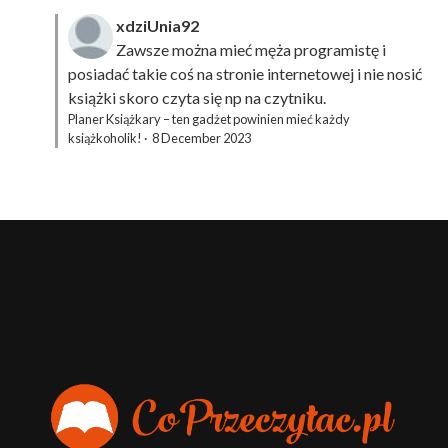
xdziUnia92
Zawsze można mieć męża programistę i
posiadać takie coś na stronie internetowej i nie nosić
książki skoro czyta się np na czytniku.
Planer Książkary – ten gadżet powinien mieć każdy
książkoholik!
·
8 December 2023