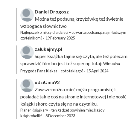
Daniel Drogosz
Można też podsuną
krzyżówkę
też świetnie
wzbogaca słownictwo
Najlepsze komiksy dla dzieci – co warto podsunąć najmłodszym
czytelnikom?
·
19 February 2025
zalukajmy.pl
Super książka fajnie się czyta, ale też polecam
sprawdzić film bo jest też super np tutaj:
Wirtualna
Przygoda Pana Kleksa – co to takiego?
·
15 April 2024
xdziUnia92
Zawsze można mieć męża programistę i
posiadać takie coś na stronie internetowej i nie nosić
książki skoro czyta się np na czytniku.
Planer Książkary – ten gadżet powinien mieć każdy
książkoholik!
·
8 December 2023