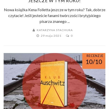
JESZCZE W TYM ROKU!
Nowa książka Kena Folletta jeszcze w tym roku? Tak, dobrze
czytacie! Jeśli jesteście fanami twórczości brytyjskiego
pisarza znanego ...
KATARZYNA STACHURA
29 maja 2021
0
RECENZJE
10/10