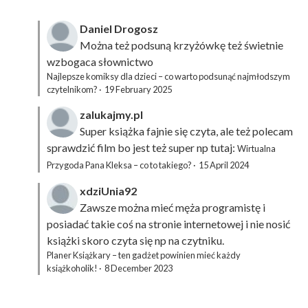
Daniel Drogosz
Można też podsuną
krzyżówkę
też świetnie
wzbogaca słownictwo
Najlepsze komiksy dla dzieci – co warto podsunąć najmłodszym
czytelnikom?
·
19 February 2025
zalukajmy.pl
Super książka fajnie się czyta, ale też polecam
sprawdzić film bo jest też super np tutaj:
Wirtualna
Przygoda Pana Kleksa – co to takiego?
·
15 April 2024
xdziUnia92
Zawsze można mieć męża programistę i
posiadać takie coś na stronie internetowej i nie nosić
książki skoro czyta się np na czytniku.
Planer Książkary – ten gadżet powinien mieć każdy
książkoholik!
·
8 December 2023