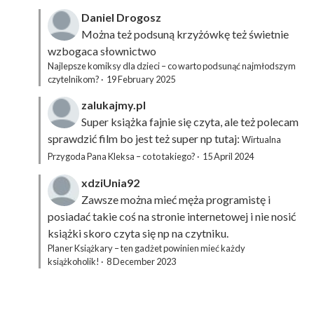
Daniel Drogosz
Można też podsuną
krzyżówkę
też świetnie
wzbogaca słownictwo
Najlepsze komiksy dla dzieci – co warto podsunąć najmłodszym
czytelnikom?
·
19 February 2025
zalukajmy.pl
Super książka fajnie się czyta, ale też polecam
sprawdzić film bo jest też super np tutaj:
Wirtualna
Przygoda Pana Kleksa – co to takiego?
·
15 April 2024
xdziUnia92
Zawsze można mieć męża programistę i
posiadać takie coś na stronie internetowej i nie nosić
książki skoro czyta się np na czytniku.
Planer Książkary – ten gadżet powinien mieć każdy
książkoholik!
·
8 December 2023