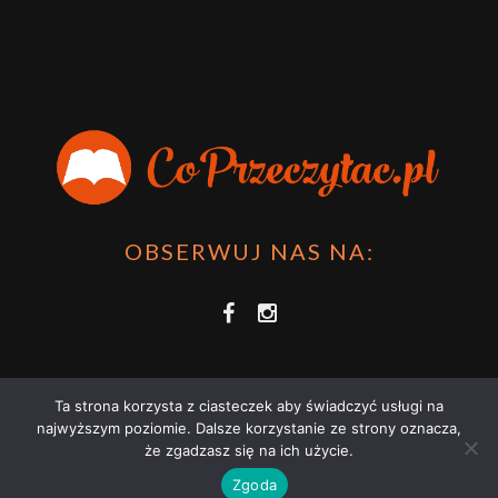
OBSERWUJ NAS NA:
Ta strona korzysta z ciasteczek aby świadczyć usługi na
najwyższym poziomie. Dalsze korzystanie ze strony oznacza,
że zgadzasz się na ich użycie.
COPRZECZYTAĆ.PL 2021 | STRONA WYKORZYSTUJE PLIKI COOKIES |
Zgoda
ZAPOZNAJ SIĘ Z
POLITYKĄ PRYWATNOŚCI