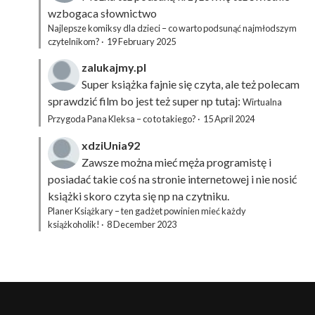
wzbogaca słownictwo
Najlepsze komiksy dla dzieci – co warto podsunąć najmłodszym
czytelnikom?
·
19 February 2025
zalukajmy.pl
Super książka fajnie się czyta, ale też polecam
sprawdzić film bo jest też super np tutaj:
Wirtualna
Przygoda Pana Kleksa – co to takiego?
·
15 April 2024
xdziUnia92
Zawsze można mieć męża programistę i
posiadać takie coś na stronie internetowej i nie nosić
książki skoro czyta się np na czytniku.
Planer Książkary – ten gadżet powinien mieć każdy
książkoholik!
·
8 December 2023