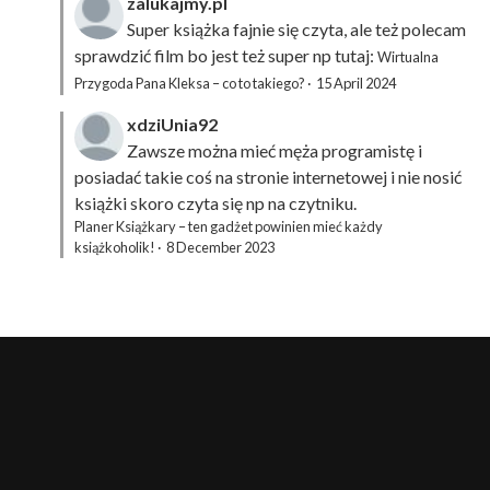
zalukajmy.pl
Super książka fajnie się czyta, ale też polecam
sprawdzić film bo jest też super np tutaj:
Wirtualna
Przygoda Pana Kleksa – co to takiego?
·
15 April 2024
xdziUnia92
Zawsze można mieć męża programistę i
posiadać takie coś na stronie internetowej i nie nosić
książki skoro czyta się np na czytniku.
Planer Książkary – ten gadżet powinien mieć każdy
książkoholik!
·
8 December 2023