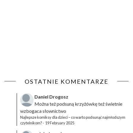
OSTATNIE KOMENTARZE
Daniel Drogosz
Można też podsuną
krzyżówkę
też świetnie
wzbogaca słownictwo
Najlepsze komiksy dla dzieci – co warto podsunąć najmłodszym
czytelnikom?
·
19 February 2025