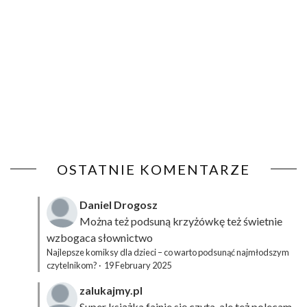
OSTATNIE KOMENTARZE
Daniel Drogosz
Można też podsuną
krzyżówkę
też świetnie
wzbogaca słownictwo
Najlepsze komiksy dla dzieci – co warto podsunąć najmłodszym
czytelnikom?
·
19 February 2025
zalukajmy.pl
Super książka fajnie się czyta, ale też polecam