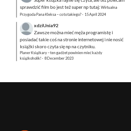
sprawdzić film bo jest też super np tutaj:
Wirtualna
Przygoda Pana Kleksa – co to takiego?
·
15 April 2024
xdziUnia92
Zawsze można mieć męża programistę i
posiadać takie coś na stronie internetowej i nie nosić
książki skoro czyta się np na czytniku.
Planer Książkary – ten gadżet powinien mieć każdy
książkoholik!
·
8 December 2023