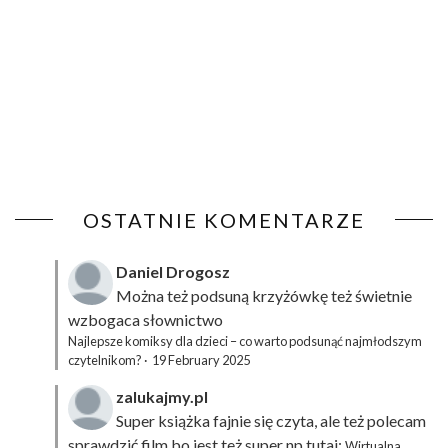
OSTATNIE KOMENTARZE
Daniel Drogosz
Można też podsuną
krzyżówkę
też świetnie
wzbogaca słownictwo
Najlepsze komiksy dla dzieci – co warto podsunąć najmłodszym
czytelnikom?
·
19 February 2025
zalukajmy.pl
Super książka fajnie się czyta, ale też polecam
sprawdzić film bo jest też super np tutaj:
Wirtualna