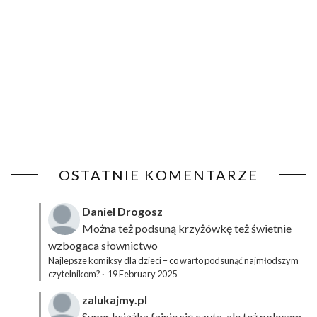
OSTATNIE KOMENTARZE
Daniel Drogosz
Można też podsuną
krzyżówkę
też świetnie
wzbogaca słownictwo
Najlepsze komiksy dla dzieci – co warto podsunąć najmłodszym
czytelnikom?
·
19 February 2025
zalukajmy.pl
Super książka fajnie się czyta, ale też polecam