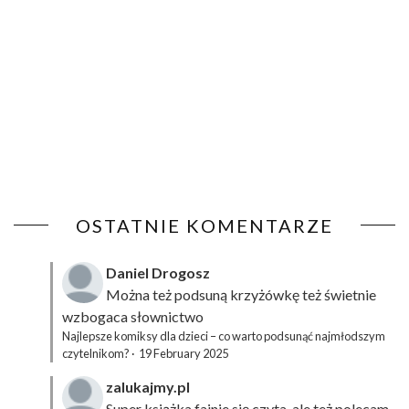
OSTATNIE KOMENTARZE
Daniel Drogosz
Można też podsuną
krzyżówkę
też świetnie
wzbogaca słownictwo
Najlepsze komiksy dla dzieci – co warto podsunąć najmłodszym
czytelnikom?
·
19 February 2025
zalukajmy.pl
Super książka fajnie się czyta, ale też polecam