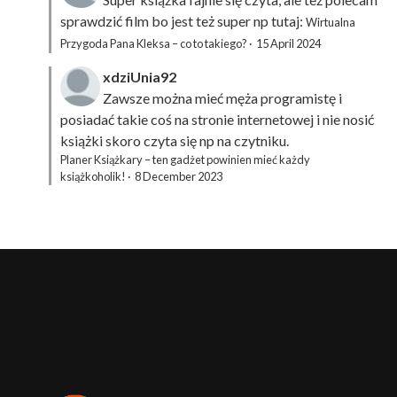
sprawdzić film bo jest też super np tutaj:
Wirtualna
Przygoda Pana Kleksa – co to takiego?
·
15 April 2024
xdziUnia92
Zawsze można mieć męża programistę i
posiadać takie coś na stronie internetowej i nie nosić
książki skoro czyta się np na czytniku.
Planer Książkary – ten gadżet powinien mieć każdy
książkoholik!
·
8 December 2023