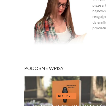
piszę ar
najnowsz
reaguję 
dziennik
prywatn
PODOBNE WPISY
RECENZJE