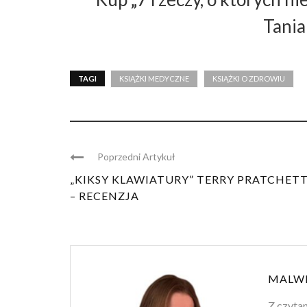
Tania
TAGI
KSIĄŻKI MEDYCZNE
KSIĄŻKI O ZDROWIU
Poprzedni Artykuł
„KIKSY KLAWIATURY” TERRY PRATCHET
– RECENZJA
MALWI
Z czytan