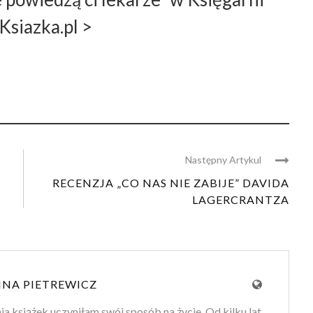
Ksiazka.pl >
Następny Artykul
T
RECENZJA „CO NAS NIE ZABIJE” DAVIDA
LAGERCRANTZA
NA PIETREWICZ
ia książek uczyniłam swój sposób na życie. Od kilku lat