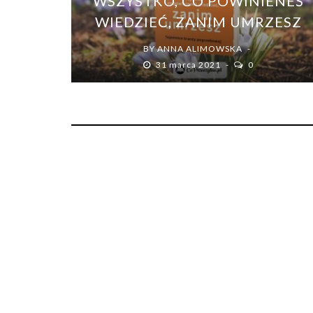
WSZYSTKO, CO POWINIENEŚ
WIEDZIEĆ, ZANIM UMRZESZ
BY
ANNA ALIMOWSKA
31 marca 2021
0