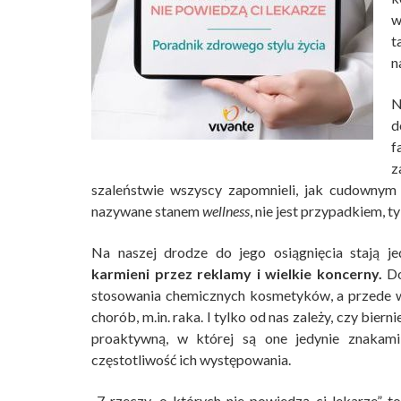
w
t
n
N
d
f
z
szaleństwie wszyscy zapomnieli, jak cudownym 
nazywane stanem
wellness
, nie jest przypadkiem,
Na naszej drodze do jego osiągnięcia stają j
karmieni przez reklamy i wielkie koncerny.
Do
stosowania chemicznych kosmetyków, a przede w
chorób, m.in. raka. I tylko od nas zależy, czy bie
proaktywną, w której są one jedynie znakam
częstotliwość ich występowania.
„7 rzeczy, o których nie powiedzą ci lekarze” t