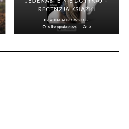
JEDENASTE NIE DOTYKAJ –
RECENZJA KSIĄŻKI
BY
ANNA ALIMOWSKA
6 listopada 2020
0