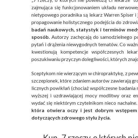
zajmująca się funkcjonowaniem układu nerwowe
nietypowego poradnika są lekarz Warren Spiser i 
propagowanie holistycznego podejścia do zdrowi
badań naukowych, statystyk i terminów med
sposób.
Autorzy zachęcają do samodzielnego po
pytań i drążenia niewygodnych tematów. Co ważne
kwestionują kompetencje współczesnych lekar
poszukiwaniu przyczyn dolegliwości, których zna
Sceptykom nie wierzącym w chiropraktykę, z pewn
szczepionek, które zdaniem autorów zawierają gro
licznych powikłań (chociaż współczesne badania n
wyższej i uzdrawiającej mocy modlitwy oraz en
wydać się niektórym czytelnikom nieco nachalne
która otwiera oczy i jest dobrym wstępem
dotyczących zdrowego stylu życia.
Kup „7 rzeczy, o których ni