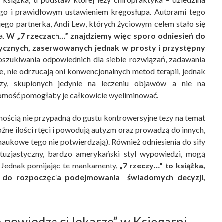
go i prawidłowym ustawieniem kręgosłupa. Autorami tego
jego partnerka, Andi Lew, których życiowym celem stało się
a.
W „7 rzeczach…” znajdziemy więc sporo odniesień do
ycznych, zaserwowanych jednak w prosty i przystępny
szukiwania odpowiednich dla siebie rozwiązań, zadawania
, nie odrzucają oni konwencjonalnych metod terapii, jednak
zy, skupionych jedynie na leczeniu objawów, a nie na
jomość pomogłaby je całkowicie wyeliminować.
ością nie przypadną do gustu kontrowersyjne tezy na temat
źne ilości rtęci i powodują autyzm oraz prowadzą do innych,
aukowe tego nie potwierdzają). Również odniesienia do siły
tuzjastyczny, bardzo amerykański styl wypowiedzi, mogą
. Jednak pomijając te mankamenty,
„7 rzeczy…” to książka,
 do rozpoczęcia podejmowania świadomych decyzji,
e powiedzą ci lekarze” w Księgarni