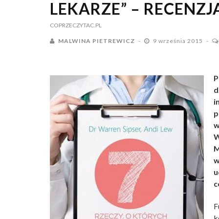
LEKARZE” – RECENZJ
COPRZECZYTAC.PL
MALWINA PIETREWICZ
9 września 2015
P
d
i
p
w
W
M
w
u
c
F
k