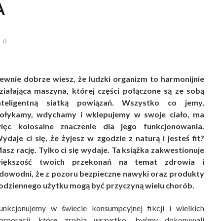
A
0
ewnie dobrze wiesz, że ludzki organizm to harmonijnie
ziałająca maszyna, której części połączone są ze sobą
nteligentną siatką powiązań. Wszystko co jemy,
ołykamy, wdychamy i wklepujemy w swoje ciało, ma
ięc kolosalne znaczenie dla jego funkcjonowania.
ydaje ci się, że żyjesz w zgodzie z naturą i jesteś fit?
asz rację. Tylko ci się wydaje. Ta książka zakwestionuje
iększość twoich przekonań na temat zdrowia i
dowodni, że z pozoru bezpieczne nawyki oraz produkty
odziennego użytku mogą być przyczyną wielu chorób.
unkcjonujemy w świecie konsumpcyjnej fikcji i wielkich
orporacji, które zrobią wszystko, byśmy dokonywali