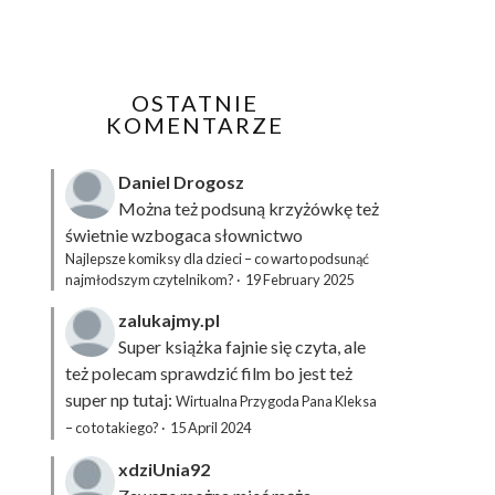
OSTATNIE
KOMENTARZE
Daniel Drogosz
Można też podsuną
krzyżówkę
też
świetnie wzbogaca słownictwo
Najlepsze komiksy dla dzieci – co warto podsunąć
najmłodszym czytelnikom?
·
19 February 2025
zalukajmy.pl
Super książka fajnie się czyta, ale
też polecam sprawdzić film bo jest też
super np tutaj:
Wirtualna Przygoda Pana Kleksa
– co to takiego?
·
15 April 2024
xdziUnia92