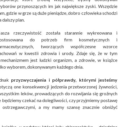
yborów przynoszących im jak największe zyski. Wszędzie
am, gdzie w grze są duże pieniądze, dobro człowieka schodzi
a dalszy plan.
asza rzeczywistość została starannie wykreowana i
ostosowana do potrzeb firm kosmetycznych i
armaceutycznych, tworzących współczesne wzorce
achowań w kwestii zdrowia i urody. Zdaje się, że w tym
mechanizmem jest ludzki organizm, a zdrowie, w książce
 tylko wyborem, dokonywanym każdego dnia.
ednak
przyzwyczajenia i półprawdy, którymi jesteśmy
tyczą one konsekwencji jedzenia przetworzonej żywności,
szystkim leków, prowadzących do rozwijania się groźnych
rnie będziemy czekać na dolegliwości, czy przyjmiemy postawę
i ostrzegawczymi, a my mamy szansę znacznie obniżyć
o książka, u podstaw której leży chiropraktyka – dziedzina