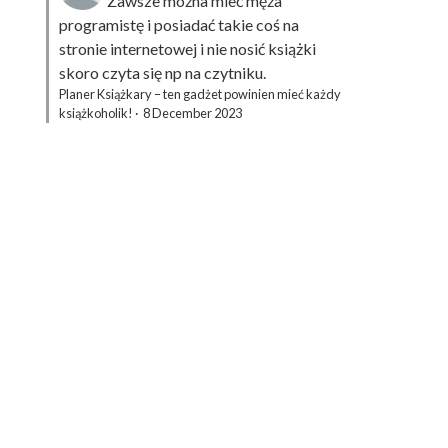
Zawsze można mieć męża
programistę i posiadać takie coś na
stronie internetowej i nie nosić książki
skoro czyta się np na czytniku.
Planer Książkary – ten gadżet powinien mieć każdy
książkoholik!
·
8 December 2023