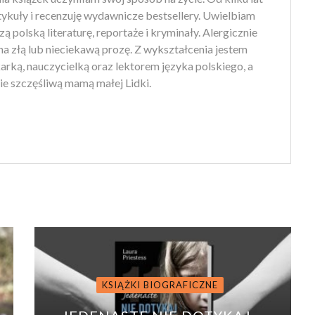
tykuły i recenzuję wydawnicze bestsellery. Uwielbiam
ą polską literaturę, reportaże i kryminały. Alergicznie
na złą lub nieciekawą prozę. Z wykształcenia jestem
arką, nauczycielką oraz lektorem języka polskiego, a
ie szczęśliwą mamą małej Lidki.
KSIĄŻKI BIOGRAFICZNE