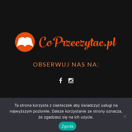
OBSERWUJ NAS NA:
Ta strona korzysta z ciasteczek aby świadczyć usługi na
najwyższym poziomie. Dalsze korzystanie ze strony oznacza,
że zgadzasz się na ich użycie.
COPRZECZYTAĆ.PL 2021 | STRONA WYKORZYSTUJE PLIKI COOKIES |
Zgoda
ZAPOZNAJ SIĘ Z
POLITYKĄ PRYWATNOŚCI