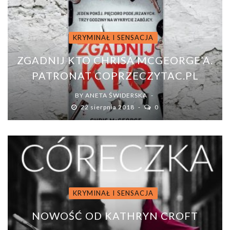
KRYMINAŁ I SENSACJA
ZGADNIJ KTO CHRISA MCGEORGE’A.
PATRONAT COPRZECZYTAC.PL
BY
ANETA ŚWIDERSKA
22 sierpnia 2018
0
KRYMINAŁ I SENSACJA
NOWOŚĆ OD KATHRYN CROFT