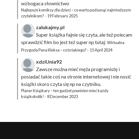
wzbogaca słownictwo
Najlepsze komiksy dla dzieci – co warto podsunąć najmłodszym
czytelnikom?
·
19 February 2025
zalukajmy.pl
Super książka fajnie się czyta, ale też polecam
sprawdzić film bo jest też super np tutaj:
Wirtualna
Przygoda Pana Kleksa – co to takiego?
·
15 April 2024
xdziUnia92
Zawsze można mieć męża programistę i
posiadać takie coś na stronie internetowej i nie nosić
książki skoro czyta się np na czytniku.
Planer Książkary – ten gadżet powinien mieć każdy
książkoholik!
·
8 December 2023