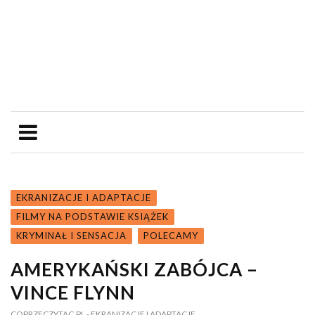
EKRANIZACJE I ADAPTACJE
FILMY NA PODSTAWIE KSIĄŻEK
KRYMINAŁ I SENSACJA
POLECAMY
AMERYKAŃSKI ZABÓJCA –
VINCE FLYNN
COPRZECZYTAC.PL
- EKRANIZACJE I ADAPTACJE