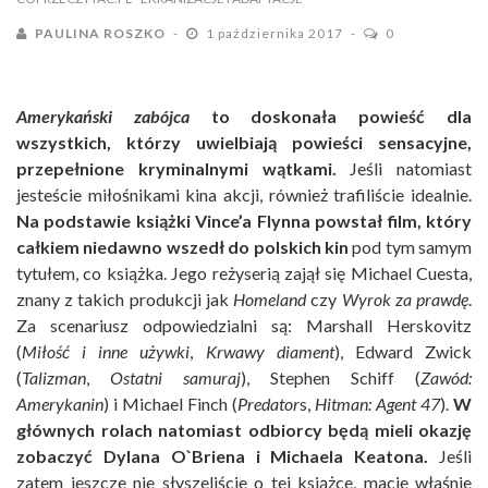
PAULINA ROSZKO
1 października 2017
0
Amerykański zabójca
to doskonała powieść dla
wszystkich, którzy uwielbiają powieści sensacyjne,
przepełnione kryminalnymi wątkami.
Jeśli natomiast
jesteście miłośnikami kina akcji, również trafiliście idealnie.
Na podstawie książki Vince’a Flynna powstał film, który
całkiem niedawno wszedł do polskich kin
pod tym samym
tytułem, co książka. Jego reżyserią zajął się Michael Cuesta,
znany z takich produkcji jak
Homeland
czy
Wyrok za prawdę
.
Za scenariusz odpowiedzialni są: Marshall Herskovitz
(
Miłość i inne używki
,
Krwawy diament
), Edward Zwick
(
Talizman
,
Ostatni samuraj
), Stephen Schiff (
Zawód:
Amerykanin
) i Michael Finch (
Predator
s,
Hitman: Agent 47
).
W
głównych rolach natomiast odbiorcy będą mieli okazję
zobaczyć Dylana O`Briena i Michaela Keatona.
Jeśli
zatem jeszcze nie słyszeliście o tej książce, macie właśnie