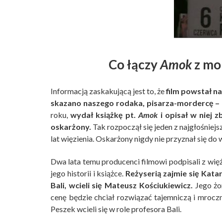
Co łączy
Amok
z mo
Informacją zaskakującą jest to, że
film powstał n
skazano naszego rodaka, pisarza-mordercę – 
roku,
wydał książkę pt.
Amok
i opisał w niej 
oskarżony.
Tak rozpoczął się jeden z najgłośniej
lat więzienia. Oskarżony nigdy nie przyznał się do w
Dwa lata temu producenci filmowi podpisali z więź
jego historii i książce.
Reżyserią zajmie się Kat
Bali, wcieli się Mateusz Kościukiewicz.
Jego żon
cenę będzie chciał rozwiązać tajemniczą i mroc
Peszek wcieli się w role profesora Bali.