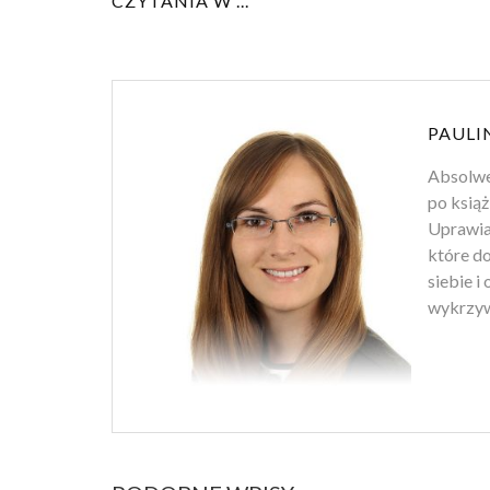
CZYTANIA W ...
PAULI
Absolwen
po książ
Uprawiam
które d
siebie i
wykrzyw