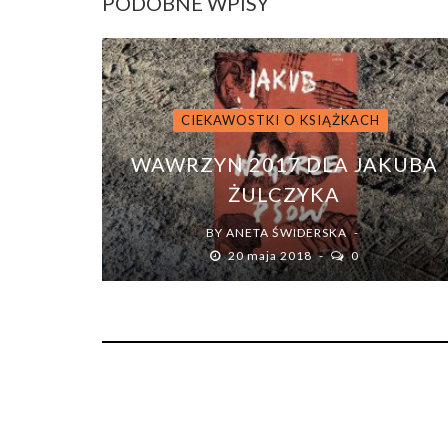
PODOBNE WPISY
CIEKAWOSTKI O KSIĄŻKACH
WAWRZYN 2017 DLA JAKUBA
ŻULCZYKA
BY
ANETA ŚWIDERSKA
20 maja 2018
0