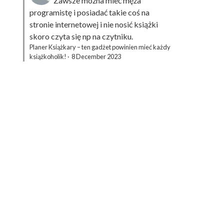
Zawsze można mieć męża
programistę i posiadać takie coś na
stronie internetowej i nie nosić książki
skoro czyta się np na czytniku.
Planer Książkary – ten gadżet powinien mieć każdy
książkoholik!
·
8 December 2023