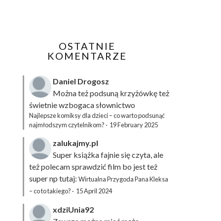
OSTATNIE
KOMENTARZE
Daniel Drogosz
Można też podsuną
krzyżówkę
też
świetnie wzbogaca słownictwo
Najlepsze komiksy dla dzieci – co warto podsunąć
najmłodszym czytelnikom?
·
19 February 2025
zalukajmy.pl
Super książka fajnie się czyta, ale
też polecam sprawdzić film bo jest też
super np tutaj:
Wirtualna Przygoda Pana Kleksa
– co to takiego?
·
15 April 2024
xdziUnia92