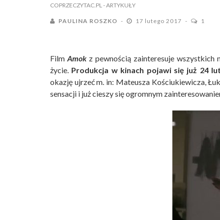
COPRZECZYTAC.PL
- ARTYKUŁY
PAULINA ROSZKO
17 lutego 2017
1
Film
Amok
z pewnością zainteresuje wszystkich m
życie.
Produkcja w kinach pojawi się już
24 lu
okazję ujrzeć m. in: Mateusza Kościukiewicza, Łu
sensacji i już cieszy się ogromnym zainteresowani