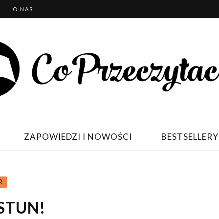
T
O NAS
ZAPOWIEDZI I NOWOŚCI
BESTSELLERY
R
STUN!