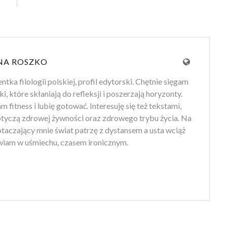
NA ROSZKO
tka filologii polskiej, profil edytorski. Chętnie sięgam
ki, które skłaniają do refleksji i poszerzają horyzonty.
 fitness i lubię gotować. Interesuję się też tekstami,
otyczą zdrowej żywności oraz zdrowego trybu życia. Na
 otaczający mnie świat patrzę z dystansem a usta wciąż
iam w uśmiechu, czasem ironicznym.