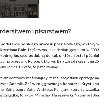
rderstwem i pisarstwem?
a podstawie polskiego procesu poszlakowego, w którym
Krystiana Balę.
Mężczyzna, jako debiutujący autor w 2003
zbrodnię łudząco podobną do tej, o którą został później
szych procesów w Polsce, w którym Bala został skazany na 25
iny i do dziś uważa, że jest niewinny.
niem kontrakt umożliwiający im realizację filmu opartego na
arzyna Adamik. Zaś w rolę głównego bohatera, Krystiana
ę, Zofię, zagra Zofia Wichłacz. Policjant, który za wszelką
zną zagadkę, to aktor Mirosław Haniszewski. Natomiast Jan