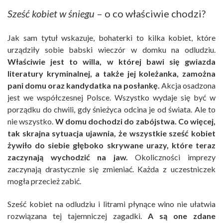
Sześć kobiet w śniegu
– o co właściwie chodzi?
Jak sam tytuł wskazuje, bohaterki to kilka kobiet, które
urządziły sobie babski wieczór w domku na odludziu.
Właściwie jest to willa, w której bawi się gwiazda
literatury kryminalnej, a także jej koleżanka, zamożna
pani domu oraz kandydatka na posłankę.
Akcja osadzona
jest we współczesnej Polsce. Wszystko wydaje się być w
porządku do chwili, gdy śnieżyca odcina je od świata. Ale to
nie wszystko.
W domu dochodzi do zabójstwa. Co więcej,
tak skrajna sytuacja ujawnia, że wszystkie sześć kobiet
żywiło do siebie głęboko skrywane urazy, które teraz
zaczynają wychodzić na jaw.
Okoliczności imprezy
zaczynają drastycznie się zmieniać. Każda z uczestniczek
mogła przecież zabić.
Sześć kobiet na odludziu i litrami płynące wino nie ułatwia
rozwiązana tej tajemniczej zagadki.
A są one zdane