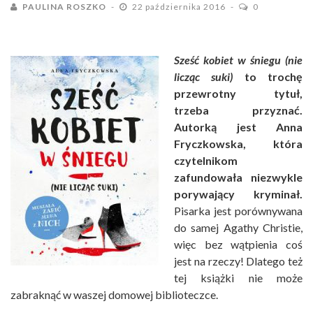
PAULINA ROSZKO
22 października 2016
0
Sześć kobiet w śniegu (nie
licząc suki)
to trochę
przewrotny tytuł,
trzeba przyznać.
Autorką jest Anna
Fryczkowska, która
czytelnikom
zafundowała niezwykle
porywający kryminał.
Pisarka jest porównywana
do samej Agathy Christie,
więc bez wątpienia coś
jest na rzeczy! Dlatego też
tej książki nie może
zabraknąć w waszej domowej biblioteczce.