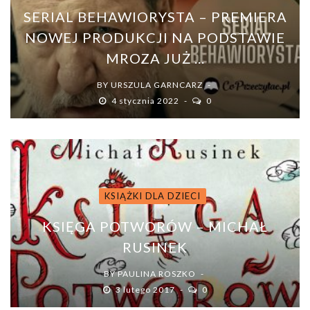
SERIAL BEHAWIORYSTA – PREMIERA
NOWEJ PRODUKCJI NA PODSTAWIE
MROZA JUŻ ...
BY
URSZULA GARNCARZ
4 stycznia 2022
0
KSIĄŻKI DLA DZIECI
KSIĘGA POTWORÓW – MICHAŁ
RUSINEK
BY
PAULINA ROSZKO
3 lutego 2017
0