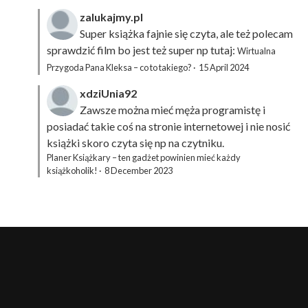
zalukajmy.pl
Super książka fajnie się czyta, ale też polecam
sprawdzić film bo jest też super np tutaj:
Wirtualna
Przygoda Pana Kleksa – co to takiego?
·
15 April 2024
xdziUnia92
Zawsze można mieć męża programistę i
posiadać takie coś na stronie internetowej i nie nosić
książki skoro czyta się np na czytniku.
Planer Książkary – ten gadżet powinien mieć każdy
książkoholik!
·
8 December 2023