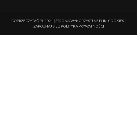
COPRZECZYTAĆ.PL 2021 | STRONA WYKORZYSTUJE PLIKI COOKIES |
ZAPOZNAJ SIĘ Z
POLITYKĄ PRYWATNOŚCI