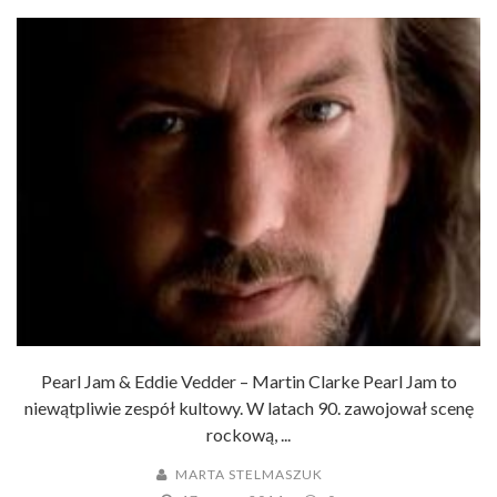
Pearl Jam & Eddie Vedder – Martin Clarke Pearl Jam to
niewątpliwie zespół kultowy. W latach 90. zawojował scenę
rockową, ...
MARTA STELMASZUK