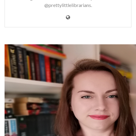
@prettylittlelibrarians.