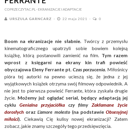
FERRANTE
COPRZECZYTAC.PL
- EKRANIZACJE I ADAPTACJE
URSZULA GARNCARZ
22 maja 2021
0
Boom na ekranizacje nie słabnie.
Twórcy z przemysłu
kinematograficznego upatrzyli sobie bowiem kolejną
książkę, którą postanowili zamienić na film.
Tym razem
wprost z księgarni na ekrany kin trafi powieść
obyczajowa Eleny Ferrante pt.
Czas porzucenia
.
Miłośnicy
pióra tej autorki na pewno ucieszą się, że jedna z jej
wyjątkowych książek otrzyma swój filmowy odpowiednik. A
nie jest to pierwsza powieść Ferrante, która zyskała drugie
życie.
Możemy już oglądać serial, będący adaptacją jej
cyklu
Genialna przyjaciółka
czy filmy
Zakłamane życie
dorosłych
oraz
L’amore molesto
(na podstawie
Obsesyjnej
miłości
).
Ciekawią Cię kulisy nowej ekranizacji? Zatem
zobacz, jakie znamy szczegóły tego przedsięwzięcia.