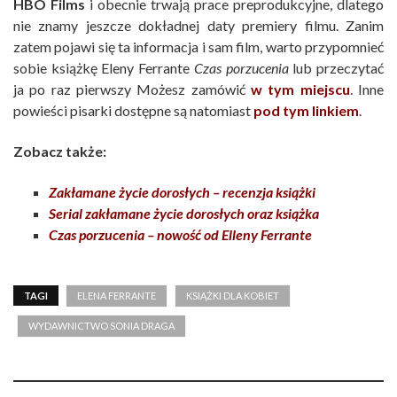
HBO Films
i obecnie trwają prace preprodukcyjne, dlatego
nie znamy jeszcze dokładnej daty premiery filmu. Zanim
zatem pojawi się ta informacja i sam film, warto przypomnieć
sobie książkę Eleny Ferrante
Czas porzucenia
lub przeczytać
ja po raz pierwszy Możesz zamówić
w tym miejscu
. Inne
powieści pisarki dostępne są natomiast
pod tym linkiem
.
Zobacz także:
Zakłamane życie dorosłych – recenzja książki
Serial zakłamane życie dorosłych oraz książka
Czas porzucenia – nowość od Elleny Ferrante
TAGI
ELENA FERRANTE
KSIĄŻKI DLA KOBIET
WYDAWNICTWO SONIA DRAGA