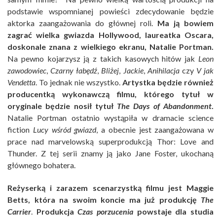
podstawie wspomnianej powieści zdecydowanie będzie
aktorka zaangażowania do głównej roli.
Ma ją bowiem
zagrać wielka gwiazda Hollywood, laureatka Oscara,
doskonale znana z wielkiego ekranu, Natalie Portman.
Na pewno kojarzysz ją z takich kasowych hitów jak
Leon
zawodowiec
,
Czarny łabędź
,
Bliżej
,
Jackie
,
Anihilacja
czy
V jak
Vendetta
. To jednak nie wszystko.
Artystka będzie również
producentką wykonawczą filmu, którego tytuł w
oryginale będzie nosił tytuł
The Days of Abandonment
.
Natalie Portman ostatnio wystąpiła w dramacie science
fiction
Lucy wśród gwiazd
, a obecnie jest zaangażowana w
prace nad marvelowską superprodukcją Thor: Love and
Thunder. Z tej serii znamy ją jako Jane Foster, ukochaną
głównego bohatera.
Reżyserką i zarazem scenarzystką filmu jest Maggie
Betts, która na swoim koncie ma już produkcję
The
Carrier
.
Produkcja
Czas porzucenia
powstaje dla studia