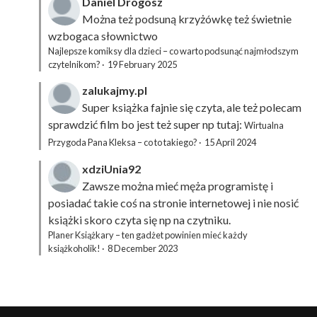
Daniel Drogosz
Można też podsuną
krzyżówkę
też świetnie
wzbogaca słownictwo
Najlepsze komiksy dla dzieci – co warto podsunąć najmłodszym
czytelnikom?
·
19 February 2025
zalukajmy.pl
Super książka fajnie się czyta, ale też polecam
sprawdzić film bo jest też super np tutaj:
Wirtualna
Przygoda Pana Kleksa – co to takiego?
·
15 April 2024
xdziUnia92
Zawsze można mieć męża programistę i
posiadać takie coś na stronie internetowej i nie nosić
książki skoro czyta się np na czytniku.
Planer Książkary – ten gadżet powinien mieć każdy
książkoholik!
·
8 December 2023