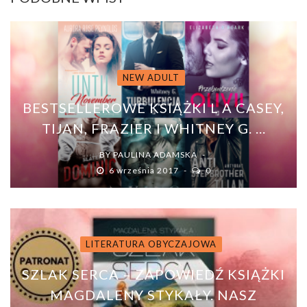
NEW ADULT
BESTSELLEROWE KSIĄŻKI L A CASEY,
TIJAN, FRAZIER I WHITNEY G. ...
BY
PAULINA ADAMSKA
6 września 2017
0
LITERATURA OBYCZAJOWA
SZLAK SERCA – ZAPOWIEDŹ KSIĄŻKI
MAGDALENY STYKAŁY. NASZ