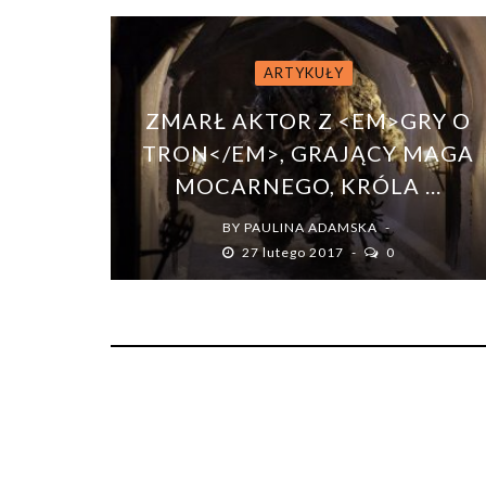
ARTYKUŁY
ZMARŁ AKTOR Z <EM>GRY O
TRON</EM>, GRAJĄCY MAGA
MOCARNEGO, KRÓLA ...
BY
PAULINA ADAMSKA
27 lutego 2017
0