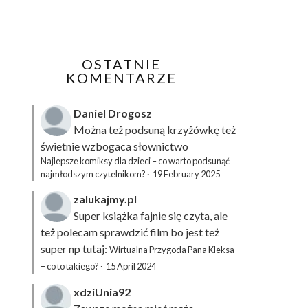
OSTATNIE
KOMENTARZE
Daniel Drogosz
Można też podsuną
krzyżówkę
też
świetnie wzbogaca słownictwo
Najlepsze komiksy dla dzieci – co warto podsunąć
najmłodszym czytelnikom?
·
19 February 2025
zalukajmy.pl
Super książka fajnie się czyta, ale
też polecam sprawdzić film bo jest też
super np tutaj:
Wirtualna Przygoda Pana Kleksa
– co to takiego?
·
15 April 2024
xdziUnia92