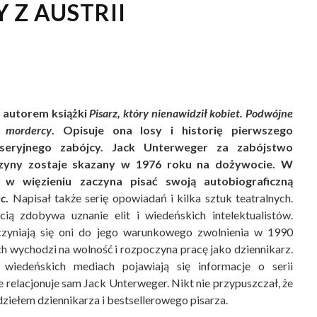
 Z AUSTRII
t autorem książki
Pisarz, który nienawidził kobiet. Podwójne
o mordercy
. Opisuje ona losy i historię pierwszego
 seryjnego zabójcy. Jack Unterweger za zabójstwo
zyny zostaje skazany w 1976 roku na dożywocie. W
 w więzieniu zaczyna pisać swoją autobiograficzną
ec
.
Napisał także serię opowiadań i kilka sztuk teatralnych.
ią zdobywa uznanie elit i wiedeńskich intelektualistów.
czyniają się oni do jego warunkowego zwolnienia w 1990
ch wychodzi na wolność i rozpoczyna pracę jako dziennikarz.
wiedeńskich mediach pojawiają się informacje o serii
 relacjonuje sam Jack Unterweger. Nikt nie przypuszczał, że
dziełem dziennikarza i bestsellerowego pisarza.