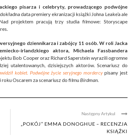
iackiego pisarza i celebryty, prowadzącego podwójne
 dokładna data premiery ekranizacji książki Johna Leake’a ale
Nad projektem pracują trzy studia filmowe: Storyscape
res.
ersyjnego dziennikarza i zabójcy 11 osób. W roli Jacka
miecko-irlandzkiego aktora, Michaela Fassbandera
jektu Bob Cooper oraz Richard Saperstein wyrazili ogromne
iej utalentowanych, dzisiejszych aktorów. Scenariusz do
nawidził kobiet. Podwójne życie seryjnego mordercy
pisany jest
 roku Oscarem za scenariusz do filmu
Birdman
.
Następny Artykul
„POKÓJ” EMMA DONOGHUE – RECENZJA
KSIĄŻKI