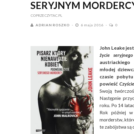
SERYJNYM MORDERCY
COPRZECZYTAC.PL
ADRIAN ROSZKO
6 maja 2016
0
John Leake jes
życie seryjneg
austriackiego
młodej dziewc
czasie pobytu
powieść
Czyści
Swoją twórczośc
Następnie przy
roku. Po 14 lata
Rok później w 
morderstw, które
te zabójstwa są 