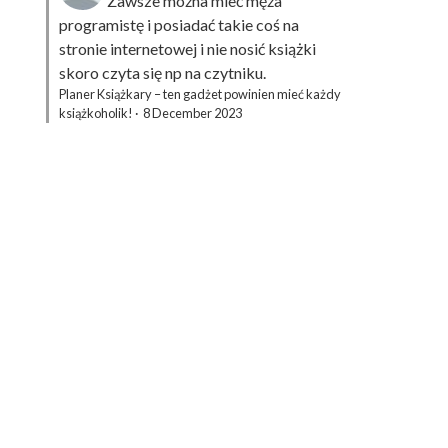
Zawsze można mieć męża
programistę i posiadać takie coś na
stronie internetowej i nie nosić książki
skoro czyta się np na czytniku.
Planer Książkary – ten gadżet powinien mieć każdy
książkoholik!
·
8 December 2023