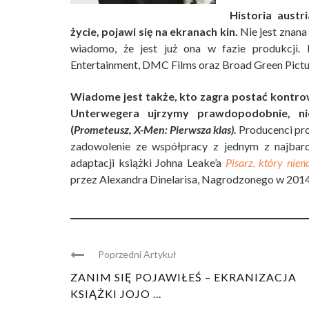
Historia austr
życie, pojawi się na ekranach kin.
Nie jest znana
wiadomo, że jest już ona w fazie produkcji. 
Entertainment, DMC Films oraz Broad Green Pictu
Wiadome jest także, kto zagra postać kontrow
Unterwegera ujrzymy prawdopodobnie, nie
(
Prometeusz, X-Men: Pierwsza klas).
Producenci pro
zadowolenie ze współpracy z jednym z najbardz
adaptacji książki Johna Leake’a
Pisarz, który nie
przez Alexandra Dinelarisa, Nagrodzonego w 2014
Poprzedni Artykuł
ZANIM SIĘ POJAWIŁEŚ – EKRANIZACJA
KSIĄŻKI JOJO ...