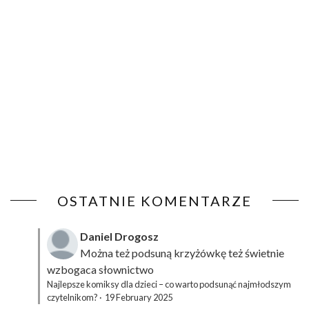
OSTATNIE KOMENTARZE
Daniel Drogosz
Można też podsuną
krzyżówkę
też świetnie
wzbogaca słownictwo
Najlepsze komiksy dla dzieci – co warto podsunąć najmłodszym
czytelnikom?
·
19 February 2025