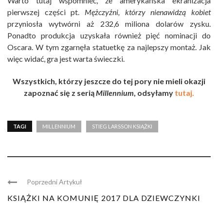
Warto tutaj wspomnieć, że amerykańska ekranizacja
pierwszej części pt.
Mężczyźni, którzy nienawidzą kobiet
przyniosła wytwórni aż 232,6 miliona dolarów zysku.
Ponadto produkcja uzyskała również pięć nominacji do
Oscara. W tym zgarnęła statuetkę za najlepszy montaż. Jak
więc widać, gra jest warta świeczki.
Wszystkich, którzy jeszcze do tej pory nie mieli okazji
zapoznać się z serią
Millennium
, odsyłamy
tutaj.
TAGI
MILLENNIUM
STIEG LARSSON KSIĄŻKI
Poprzedni Artykuł
KSIĄŻKI NA KOMUNIĘ 2017 DLA DZIEWCZYNKI