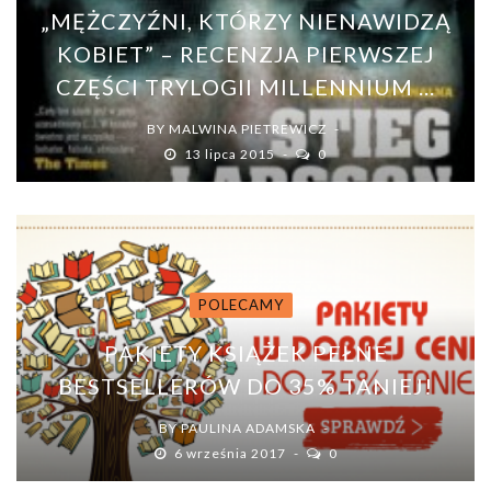
„MĘŻCZYŹNI, KTÓRZY NIENAWIDZĄ
KOBIET” – RECENZJA PIERWSZEJ
CZĘŚCI TRYLOGII MILLENNIUM ...
BY
MALWINA PIETREWICZ
13 lipca 2015
0
POLECAMY
PAKIETY KSIĄŻEK PEŁNE
BESTSELLERÓW DO 35% TANIEJ!
BY
PAULINA ADAMSKA
6 września 2017
0