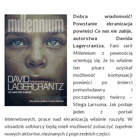
Dobra wiadomość!
Powstanie ekranizacja
powieści
Co nas nie zabije
,
autorstwa Davida
Lagercrantza.
Fani serii
Millennium
z pewnością
orientują się, że to właśnie
ten pisarz uzyskał
możliwość kontynuacji
powieści po śmierci
pomysłodawcy i
początkowego twórcy –
Stiega Larssona. Jak podaje
jeden z portali
internetowych, prace nad ekranizacją właśnie ruszyły. W
obsadzie odbiorcy będą mieli możliwość zobaczyć zupełnie
nowych aktorów, nieznanych z poprzednich części.