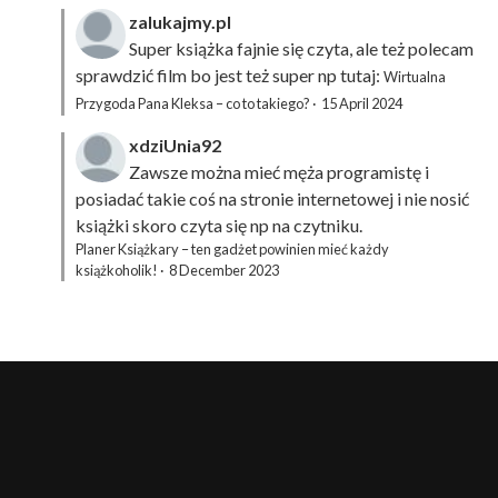
zalukajmy.pl
Super książka fajnie się czyta, ale też polecam
sprawdzić film bo jest też super np tutaj:
Wirtualna
Przygoda Pana Kleksa – co to takiego?
·
15 April 2024
xdziUnia92
Zawsze można mieć męża programistę i
posiadać takie coś na stronie internetowej i nie nosić
książki skoro czyta się np na czytniku.
Planer Książkary – ten gadżet powinien mieć każdy
książkoholik!
·
8 December 2023