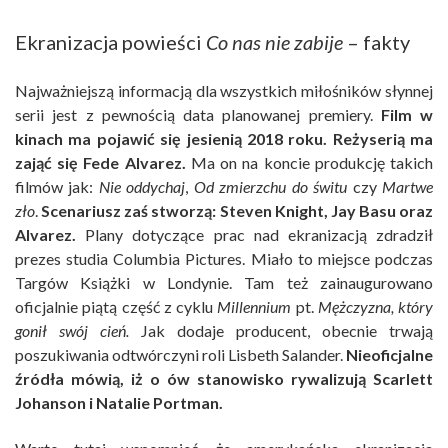
Ekranizacja powieści
Co nas nie zabije
– fakty
Najważniejszą informacją dla wszystkich miłośników słynnej
serii jest z pewnością data planowanej premiery.
Film w
kinach ma pojawić się jesienią 2018 roku. Reżyserią ma
zająć się Fede Alvarez.
Ma on na koncie produkcję takich
filmów jak:
Nie oddychaj
,
Od zmierzchu do świtu
czy
Martwe
zło
.
Scenariusz zaś stworzą: Steven Knight, Jay Basu oraz
Alvarez.
Plany dotyczące prac nad ekranizacją zdradził
prezes studia Columbia Pictures. Miało to miejsce podczas
Targów Książki w Londynie. Tam też zainaugurowano
oficjalnie piątą część z cyklu
Millennium
pt.
Mężczyzna, który
gonił swój cień.
Jak dodaje producent, obecnie trwają
poszukiwania odtwórczyni roli Lisbeth Salander.
Nieoficjalne
źródła mówią, iż o ów stanowisko rywalizują Scarlett
Johanson i Natalie Portman.