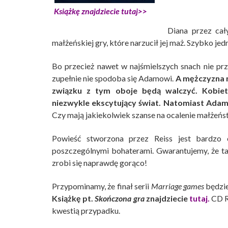
Książkę znajdziecie tutaj>>
Diana przez cały
małżeńskiej gry, które narzucił jej maż. Szybko jed
Bo przecież nawet w najśmielszych snach nie prz
zupełnie nie spodoba się Adamowi.
A mężczyzna n
związku z tym oboje będą walczyć. Kobiet
niezwykle ekscytujący świat. Natomiast Ada
Czy mają jakiekolwiek szanse na ocalenie małżeńst
Powieść stworzona przez Reiss jest bardzo 
poszczególnymi bohaterami. Gwarantujemy, że ta
zrobi się naprawdę gorąco!
Przypominamy, że finał serii
Marriage games
będzie
Książkę pt.
Skończona gra
znajdziecie
tutaj.
CD Re
kwestią przypadku.