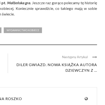
i pt.
Małżeńska gra
.
Jeszcze raz gorąco polecamy tę historię
 kobiecej. Koniecznie sprawdźcie, co takiego mają w sobie
m świecie.
WYDAWNICTWO KOBIECE
Następny Artykul
DILER GWIAZD. NOWA KSIĄŻKA AUTORA
DZIEWCZYN Z ...
NA ROSZKO