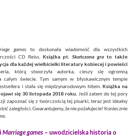
riage games
to doskonała wiadomość dla wszystkich
órczości CD Reiss.
Książka pt.
Skończona gra
to także
ja dla każdej wielbicielki literatury kobiecej i powieści
ria, którą stworzyła autorka, cieszy się ogromną
na całym świecie. Tym samym w błyskawicznym tempie
estsellera i stała się międzynarodowym hitem.
Książka na
ojawi się 30 listopada 2018 roku.
Jeśli zatem do tej pory
zji zapoznać się z twórczością tej pisarki, teraz jest idealny
bić zaległości. Gwarantujemy, że nie pożałujecie! Koniecznie
me.
i
Marriage games
– uwodzicielska historia o