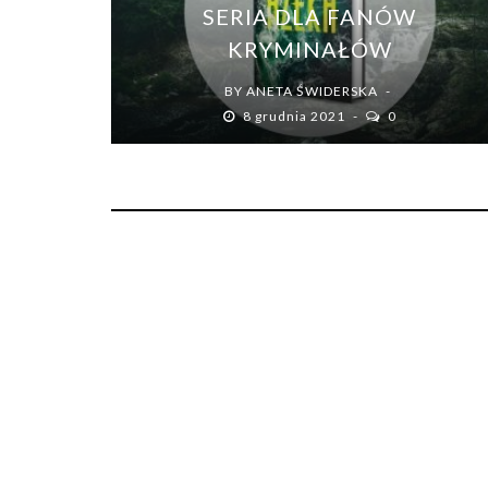
SERIA DLA FANÓW
KRYMINAŁÓW
BY
ANETA ŚWIDERSKA
8 grudnia 2021
0