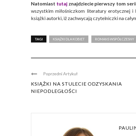
Natomiast
tutaj
znajdziecie pierwszy tom seri
wszystkim miłośniczkom literatury erotycznej i
książki autorki, iż zachwycają czytelniczki na cały
TAGI
KSIĄŻKI DLA KOBIET
ROMANS WSPÓŁCZESNY
Poprzedni Artykuł
KSIĄŻKI NA STULECIE ODZYSKANIA
NIEPODLEGŁOŚCI
PAULI