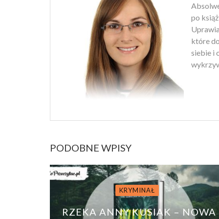
Absolwen
po książ
Uprawiam
które d
siebie i
wykrzyw
PODOBNE WPISY
KRYMINAŁ
RZEKA ANNY KUSIAK – NOWA