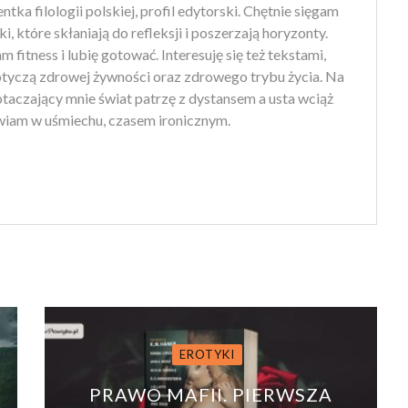
tka filologii polskiej, profil edytorski. Chętnie sięgam
ki, które skłaniają do refleksji i poszerzają horyzonty.
 fitness i lubię gotować. Interesuję się też tekstami,
otyczą zdrowej żywności oraz zdrowego trybu życia. Na
 otaczający mnie świat patrzę z dystansem a usta wciąż
iam w uśmiechu, czasem ironicznym.
EROTYKI
PRAWO MAFII. PIERWSZA