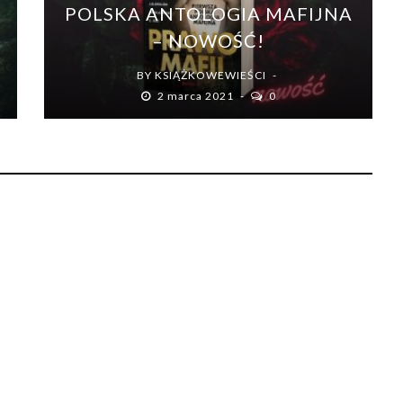
POLSKA ANTOLOGIA MAFIJNA
– NOWOŚĆ!
BY
KSIĄŻKOWEWIEŚCI
2 marca 2021
0