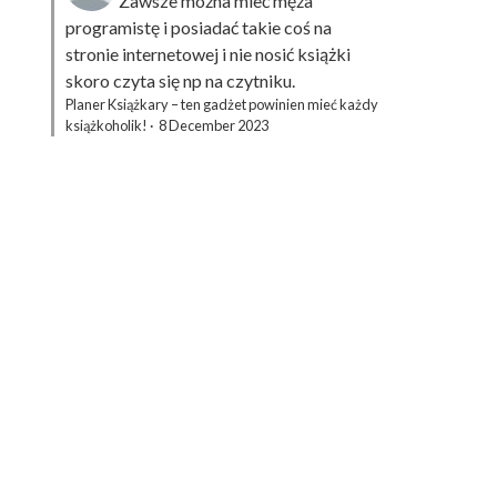
Zawsze można mieć męża
programistę i posiadać takie coś na
stronie internetowej i nie nosić książki
skoro czyta się np na czytniku.
Planer Książkary – ten gadżet powinien mieć każdy
książkoholik!
·
8 December 2023