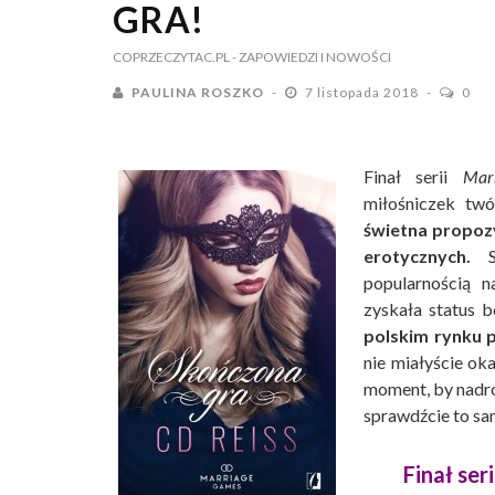
GRA!
COPRZECZYTAC.PL
- ZAPOWIEDZI I NOWOŚCI
PAULINA ROSZKO
7 listopada 2018
0
Finał serii
Mar
miłośniczek tw
świetna propozyc
erotycznych.
Se
popularnością 
zyskała status b
polskim rynku p
nie miałyście oka
moment, by nadro
sprawdźcie to sa
Finał seri