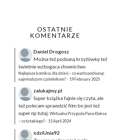
OSTATNIE
KOMENTARZE
Daniel Drogosz
Można też podsuną
krzyżówkę
też
świetnie wzbogaca słownictwo
Najlepsze komiksy dla dzieci – co warto podsunąć
najmłodszym czytelnikom?
·
19 February 2025
zalukajmy.pl
Super książka fajnie się czyta, ale
też polecam sprawdzić film bo jest też
super np tutaj:
Wirtualna Przygoda Pana Kleksa
– co to takiego?
·
15 April 2024
xdziUnia92