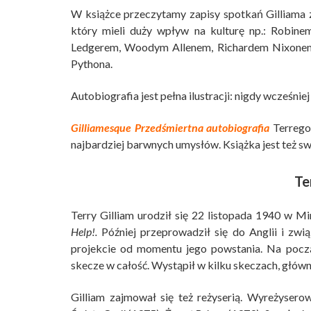
W książce przeczytamy zapisy spotkań Gilliama ze
który mieli duży wpływ na kulturę np.: Robi
Ledgerem, Woodym Allenem, Richardem Nixonem
Pythona.
Autobiografia jest pełna ilustracji: nigdy wcześniej
Gilliamesque Przedśmiertna autobiografia
Terrego 
najbardziej barwnych umysłów. Książka jest też s
Te
Terry Gilliam urodził się 22 listopada 1940 w M
Help!.
Później przeprowadził się do Anglii i zw
projekcie od momentu jego powstania. Na począ
skecze w całość. Wystąpił w kilku skeczach, główni
Gilliam zajmował się też reżyserią. Wyreżyse