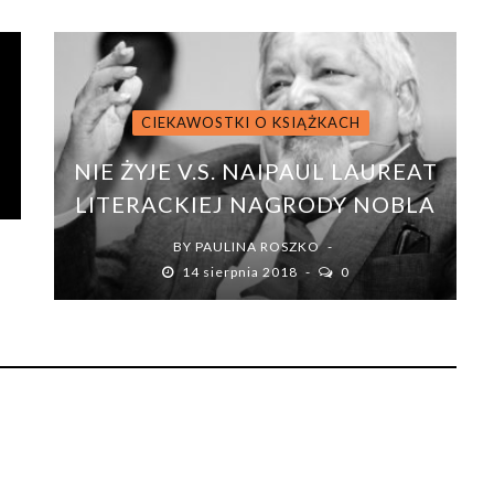
CIEKAWOSTKI O KSIĄŻKACH
NIE ŻYJE V.S. NAIPAUL LAUREAT
LITERACKIEJ NAGRODY NOBLA
BY
PAULINA ROSZKO
14 sierpnia 2018
0