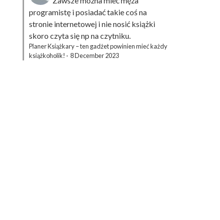
Zawsze można mieć męża
programistę i posiadać takie coś na
stronie internetowej i nie nosić książki
skoro czyta się np na czytniku.
Planer Książkary – ten gadżet powinien mieć każdy
książkoholik!
·
8 December 2023