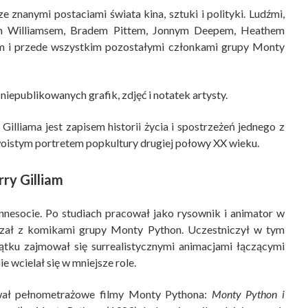
 znanymi postaciami świata kina, sztuki i polityki. Ludźmi,
nem Williamsem, Bradem Pittem, Jonnym Deepem, Heathem
 i przede wszystkim pozostałymi członkami grupy Monty
 niepublikowanych grafik, zdjęć i notatek artysty.
Gilliama jest zapisem historii życia i spostrzeżeń jednego z
woistym portretem popkultury drugiej połowy XX wieku.
rry Gilliam
innesocie. Po studiach pracował jako rysownik i animator w
iązał z komikami grupy Monty Python. Uczestniczył w tym
tku zajmował się surrealistycznymi animacjami łączącymi
e wcielał się w mniejsze role.
rował pełnometrażowe filmy Monty Pythona:
Monty Python i