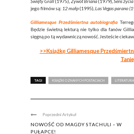
Święty Grall
(1975),
Żywot Briana
(1979),
Sens życi
jego filmów są:
12 małp
(1995),
Las Vegas parano (1
Gilliamesque Przedśmiertna autobiografia
Terrego
Będzie świetną lekturą nie tylko dla fanów Gill
sięgną po tą wydawniczą nowość. Jesteście ciekawi 
>>Książkę Gilliamesque Przedśmiertna
Tanie
TAGI
KSIĄŻKI O ZNANYCH POSTACIACH
LITERATURA
Poprzedni Artykuł
NOWOŚĆ OD MAGDY STACHULI – W
PUŁAPCE!