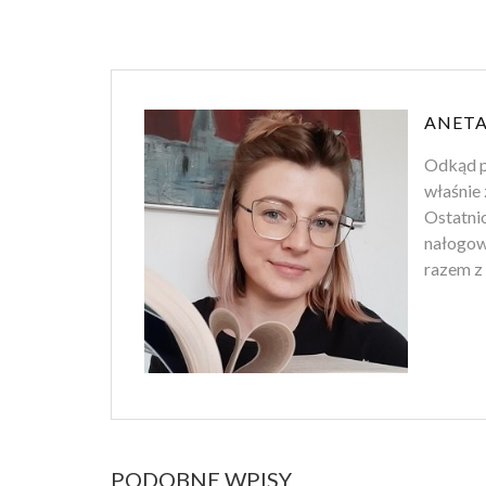
ANETA
Odkąd p
właśnie 
Ostatnio
nałogowi
razem z 
PODOBNE WPISY