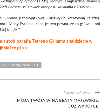
a według Monty Pythona
(1983). Jednymi z najbardziej znanych
999), Parnassus: Człowiek, który oszukał
diabła
z 2009 roku.
 Gilliama jest wyjątkową i niezwykle kreatywną książką.
iama i Mony Pythona, choć jestem pewna, że to głównie oni
tej książki?
 autobiografia Terrego Gilliama znajdziecie w
jKsiążce.pl <<
 FAKTU - PRAWDZIWE HISTORIE
Następny Artykul
MOJA TWOJA WINA BEATY MAJEWSKIEJ
JUŻ WKRÓTCE!