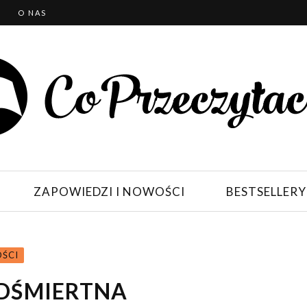
T
O NAS
ZAPOWIEDZI I NOWOŚCI
BESTSELLERY
OŚCI
EDŚMIERTNA