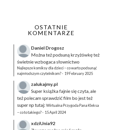
OSTATNIE
KOMENTARZE
Daniel Drogosz
Można też podsuną
krzyżówkę
też
świetnie wzbogaca słownictwo
Najlepsze komiksy dla dzieci – co warto podsunąć
najmłodszym czytelnikom?
·
19 February 2025
zalukajmy.pl
Super książka fajnie się czyta, ale
też polecam sprawdzić film bo jest też
super np tutaj:
Wirtualna Przygoda Pana Kleksa
– co to takiego?
·
15 April 2024
xdziUnia92