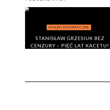
KSIĄŻKI BIOGRAFICZNE
STANISŁAW GRZESIUK BEZ
CENZURY – PIĘĆ LAT KACETU!
BY
PAULINA ROSZKO
9 stycznia 2018
0